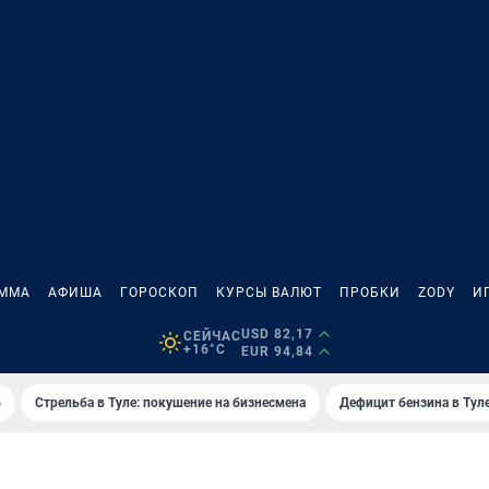
АММА
АФИША
ГОРОСКОП
КУРСЫ ВАЛЮТ
ПРОБКИ
ZODY
И
USD 82,17
СЕЙЧАС
+16°C
EUR 94,84
6
Стрельба в Туле: покушение на бизнесмена
Дефицит бензина в Тул