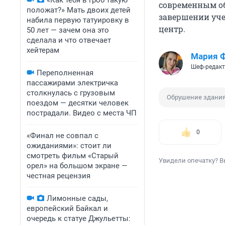
«Как тебя в гроб такую
современным об
положат?» Мать двоих детей
завершении уче
набила первую татуировку в
центр.
50 лет — зачем она это
сделала и что отвечает
хейтерам
Мария 
Шеф-редакт
Переполненная
пассажирами электричка
столкнулась с грузовым
Обрушение здани
поездом — десятки человек
пострадали. Видео с места ЧП
0
«Финал не совпал с
ожиданиями»: стоит ли
смотреть фильм «Старый
Увидели опечатку? В
орел» на большом экране —
честная рецензия
Лимонные сады,
европейский Байкал и
очередь к статуе Джульетты: