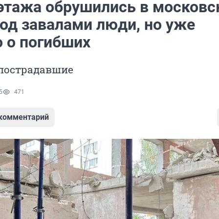
этажа обрушились в московс
под завалами люди, но уже
о о погибших
 пострадавшие
5
471
 комментарий