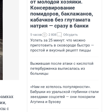
от молодой хозяйки.
Консервирование
помидоров, баклажанов,
кабачков без глутамата
натрия — сразу в банки
5 часов
2 808
Обсудить
Успеть за 25 минут: что можно
приготовить в сковороде быстро —
простой и вкусный рецепт пиццы
Выжившая после атаки с кислотой
петербурженка выписалась из
больницы
«Нам не хотелось популярности».
Бабушки из уральской глубинки стали
 рамках
звездами соцсетей — они покорили
Агутина и Бузову
ии,
сы с