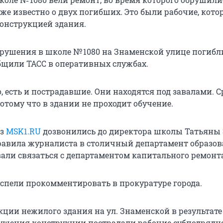
же известно о двух погибших. Это были рабочие, кото
онструкцией здания.
обрушения в школе № 1080 на Знаменской улице погибл
общили ТАСС в оперативных службах.
 есть и пострадавшие. Они находятся под завалами. С
отому что в здании не проходит обучение.
из
MSK1.RU
дозвонились до директора школы Татьяны 
равила журналиста в столичный департамент образов
али связаться с департаментом капитального ремонта
спели прокомментировать в прокуратуре города.
кции нежилого здания на ул. Знаменской в результате
ушения конструкции пострадали рабочие субподрядн