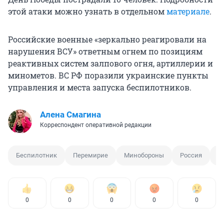
этой атаки можно узнать в отдельном
материале
.
Российские военные «зеркально реагировали на
нарушения ВСУ» ответным огнем по позициям
реактивных систем залпового огня, артиллерии и
минометов. ВС РФ поразили украинские пункты
управления и места запуска беспилотников.
Алена Смагина
Корреспондент оперативной редакции
Беспилотник
Перемирие
Минобороны
Россия
У
0
0
0
0
0