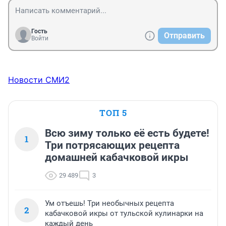
Гость
Отправить
Войти
Новости СМИ2
ТОП 5
Всю зиму только её есть будете!
1
Три потрясающих рецепта
домашней кабачковой икры
29 489
3
Ум отъешь! Три необычных рецепта
2
кабачковой икры от тульской кулинарки на
каждый день