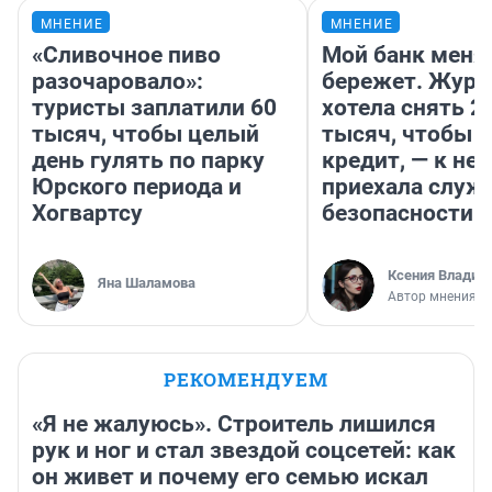
МНЕНИЕ
МНЕНИЕ
«Сливочное пиво
Мой банк меня
разочаровало»:
бережет. Журн
туристы заплатили 60
хотела снять 2
тысяч, чтобы целый
тысяч, чтобы п
день гулять по парку
кредит, — к не
Юрского периода и
приехала служ
Хогвартсу
безопасности
Ксения Владим
Яна Шаламова
Автор мнения
РЕКОМЕНДУЕМ
«Я не жалуюсь». Строитель лишился
рук и ног и стал звездой соцсетей: как
он живет и почему его семью искал