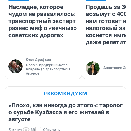
Наследие, которое
Продашь за 300
чудом не развалилось:
возьмут с 4000
транспортный эксперт
нам готовит н
разнес миф о «вечных»
налоговый зако
советских дорогах
коснется импор
даже репетито
Олег Арефьев
Блогер, предприниматель,
Анастасия Зав
владелец в транспортном
бизнесе
РЕКОМЕНДУЕМ
«Плохо, как никогда до этого»: таролог
о судьбе Кузбасса и его жителей в
августе
5 минут
88
Обсудить