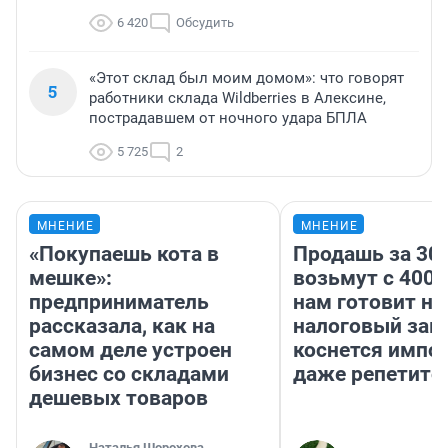
6 420
Обсудить
«Этот склад был моим домом»: что говорят
5
работники склада Wildberries в Алексине,
пострадавшем от ночного удара БПЛА
5 725
2
МНЕНИЕ
МНЕНИЕ
«Покупаешь кота в
Продашь за 300
мешке»:
возьмут с 4000
предприниматель
нам готовит н
рассказала, как на
налоговый зако
самом деле устроен
коснется импор
бизнес со складами
даже репетито
дешевых товаров
Наталья Шорохова