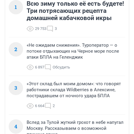
Всю зиму только её есть будете!
1
Три потрясающих рецепта
домашней кабачковой икры
29 753
3
«Не ожидаем снижения». Туроператор — о
2
потоке отдыхающих на Черное море после
атаки БПЛА на Геленджик
6 897
Обсудить
«Этот склад был моим домом»: что говорят
3
работники склада Wildberries в Алексине,
пострадавшем от ночного удара БПЛА
6 664
2
Вслед за Тулой жуткий грохот в небе напугал
4
Москву. Рассказываем о возможной