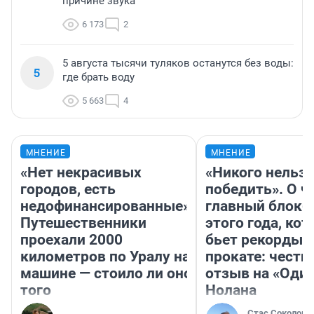
причине звука
6 173
2
5 августа тысячи туляков останутся без воды:
5
где брать воду
5 663
4
МНЕНИЕ
МНЕНИЕ
«Нет некрасивых
«Никого нельз
городов, есть
победить». О ч
недофинансированные».
главный блокб
Путешественники
этого года, ко
проехали 2000
бьет рекорды 
километров по Уралу на
прокате: честн
машине — стоило ли оно
отзыв на «Оди
того
Нолана
Стас Соколов