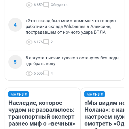
6 659
Обсудить
«Этот склад был моим домом»: что говорят
4
работники склада Wildberries в Алексине,
пострадавшем от ночного удара БПЛА
6 176
2
5 августа тысячи туляков останутся без воды:
5
где брать воду
5 505
4
МНЕНИЕ
МНЕНИЕ
Наследие, которое
«Мы видим нов
чудом не развалилось:
Нолана»: с как
транспортный эксперт
настроем нужн
разнес миф о «вечных»
смотреть «Оди