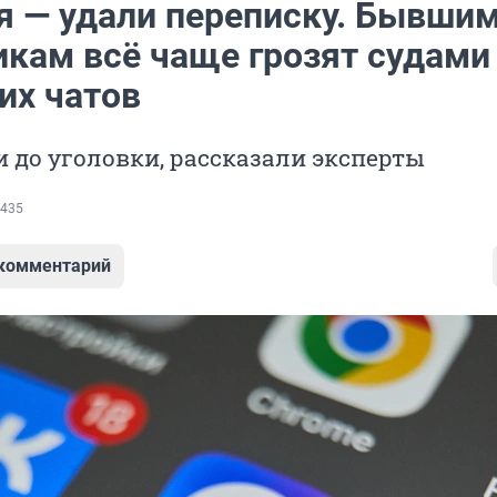
я — удали переписку. Бывши
икам всё чаще грозят судами 
их чатов
и до уголовки, рассказали эксперты
435
 комментарий