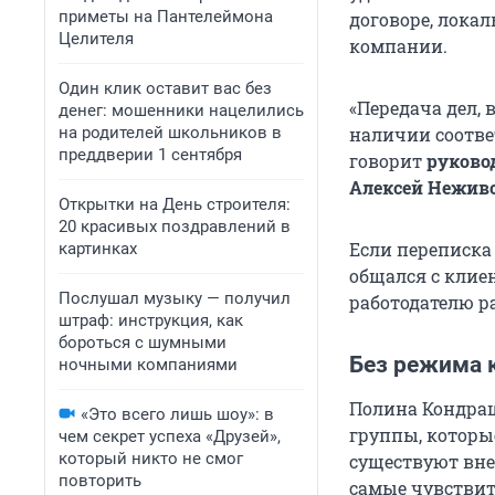
приметы на Пантелеймона
договоре, лока
Целителя
компании.
Один клик оставит вас без
«Передача дел,
денег: мошенники нацелились
на родителей школьников в
наличии соотве
преддверии 1 сентября
говорит
руково
Алексей Нежив
Открытки на День строителя:
20 красивых поздравлений в
Если переписка
картинках
общался с клие
Послушал музыку — получил
работодателю 
штраф: инструкция, как
бороться с шумными
Без режима 
ночными компаниями
Полина Кондращ
«Это всего лишь шоу»: в
группы, которы
чем секрет успеха «Друзей»,
который никто не смог
существуют вне
повторить
самые чувствит