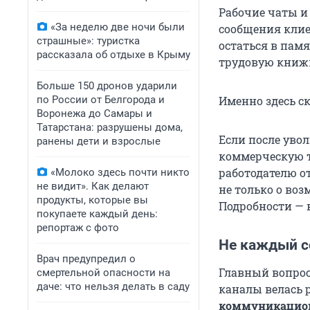
Рабочие чаты и
«За неделю две ночи были
сообщения клие
страшные»: туристка
остаться в памя
рассказала об отдыхе в Крыму
трудовую книж
Больше 150 дронов ударили
по России от Белгорода и
Именно здесь с
Воронежа до Самары и
Татарстана: разрушены дома,
Если после ув
ранены дети и взрослые
коммерческую т
работодателю от
«Молоко здесь почти никто
не видит». Как делают
не только о воз
продукты, которые вы
Подробности — 
покупаете каждый день:
репортаж с фото
Не каждый с
Врач предупредил о
Главный вопрос 
смертельной опасности на
даче: что нельзя делать в саду
каналы велась 
коммуникационн