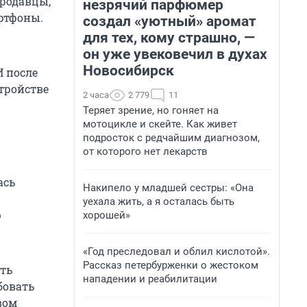
продавцы,
незрячий парфюмер
артфоны.
создал «уютный» аромат
для тех, кому страшно, —
он уже увековечил в духах
Новосибирск
И после
тройстве
2 часа
2 779
11
Теряет зрение, но гоняет на
мотоцикле и скейте. Как живет
подросток с редчайшим диагнозом,
от которого нет лекарств
ась
Накипело у младшей сестры: «Она
уехала жить, а я осталась быть
ю
хорошей»
«Год преследовал и облил кислотой».
Рассказ петербурженки о жестоком
ть
нападении и реабилитации
бовать
вом