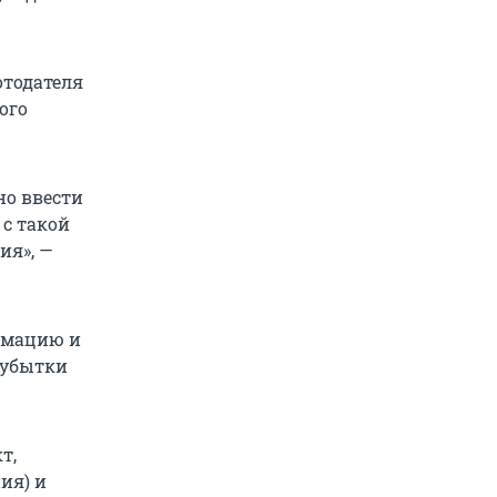
отодателя
ого
но ввести
с такой
ия», —
рмацию и
 убытки
т,
ия) и