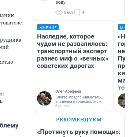
воду
5 669
4
мпании
тодателе.
МНЕНИЕ
МНЕНИ
Наследие, которое
«Нет 
трудника
чудом не развалилось:
городо
дний
транспортный эксперт
недоф
разнес миф о «вечных»
Путеш
мотно
советских дорогах
проех
килом
машин
того
Олег Арефьев
ая
Блогер, предприниматель,
ь,
владелец в транспортном
бизнесе
РЕКОМЕНДУЕМ
облему
«Протянуть руку помощи»: