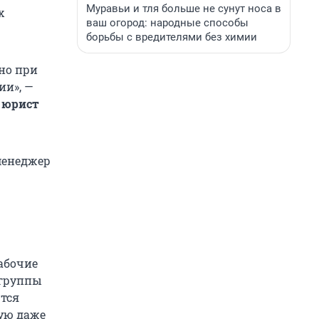
Муравьи и тля больше не сунут носа в
х
ваш огород: народные способы
борьбы с вредителями без химии
но при
ии», —
 юрист
менеджер
абочие
 группы
тся
тую даже