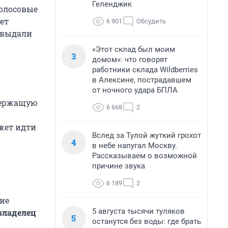
Геленджик
голосовые
ет
6 901
Обсудить
у выдали
«Этот склад был моим
3
домом»: что говорят
работники склада Wildberries
в Алексине, пострадавшем
от ночного удара БПЛА
держащую
6 668
2
ожет идти
Вслед за Тулой жуткий грохот
4
в небе напугал Москву.
Рассказываем о возможной
причине звука
6 189
2
кие
5 августа тысячи туляков
владелец
5
останутся без воды: где брать