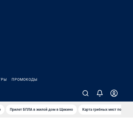
ГРЫ
ПРОМОКОДЫ
е
Прилет БПЛА в жилой дом в Щекино
Карта грибных мест под Туло