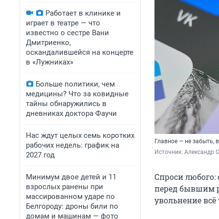
Работает в клинике и
играет в театре — что
известно о сестре Вани
Дмитриенко,
оскандалившейся на концерте
в «Лужниках»
Больше политики, чем
медицины? Что за ковидные
тайны обнаружились в
дневниках доктора Фаучи
Нас ждут целых семь коротких
Главное — не забыть, 
рабочих недель: график на
Источник: 
Александр 
2027 год
Спроси любого:
Минимум двое детей и 11
взрослых ранены при
перед бывшим ра
массированном ударе по
увольнение всё
Белгороду: дроны били по
домам и машинам — фото