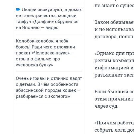
не знает о суще
Людей эвакуируют, в домах
нет электричества: мощный
тайфун «Долфин» обрушился
Закон обязывае
на Японию — видео
и не использов
договора, пояс
Колобок-колобок, я тебя
боюсь! Ради чего отложили
«Однако для пр
прокат «Человека-паука» —
отзыв о фильме про
режим коммерче
«человека-булку»
информацией и 
разъясняет эксп
Очень игривы и отлично ладят
с детьми. В чём особенности
абиссинской породы кошек —
Если бывший с
разбираемся с экспертом
этим причинит 
через суд.
«Причем работо
собрать логи до