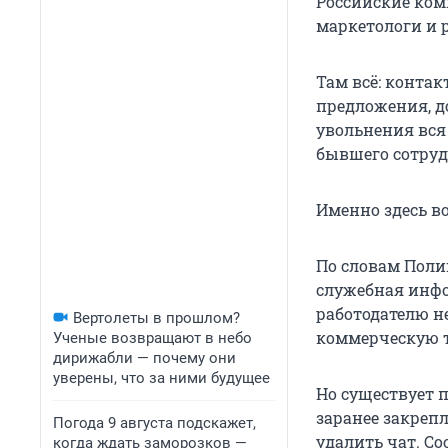
Российские ком
маркетологи и 
Там всё: конта
предложения, д
увольнения вся
бывшего сотруд
Именно здесь в
По словам Поли
служебная инфо
работодателю н
Вертолеты в прошлом?
коммерческую т
Ученые возвращают в небо
дирижабли — почему они
уверены, что за ними будущее
Но существует 
заранее закреп
Погода 9 августа подскажет,
удалить чат. С
когда ждать заморозков —