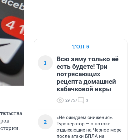
ТОП 5
Всю зиму только её
1
есть будете! Три
потрясающих
рецепта домашней
кабачковой икры
29 757
3
тельства
«Не ожидаем снижения».
еров
2
Туроператор — о потоке
стории.
отдыхающих на Черное море
после атаки БПЛА на