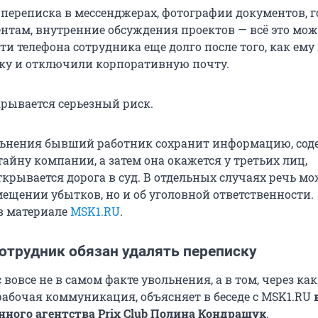
 переписка в мессенджерах, фотографии документов, 
нтам, внутренние обсуждения проектов — всё это мож
ти телефона сотрудника еще долго после того, как ем
ку и отключили корпоративную почту.
крывается серьезный риск.
ольнения бывший работник сохранит информацию, со
айну компании, а затем она окажется у третьих лиц,
крывается дорога в суд. В отдельных случаях речь м
мещении убытков, но и об уголовной ответственности.
в материале
MSK1.RU
.
отрудник обязан удалять переписку
вовсе не в самом факте увольнения, а в том, через ка
рабочая коммуникация, объясняет в беседе с MSK1.RU
ого агентства Prix Club Полина Кондращук
.