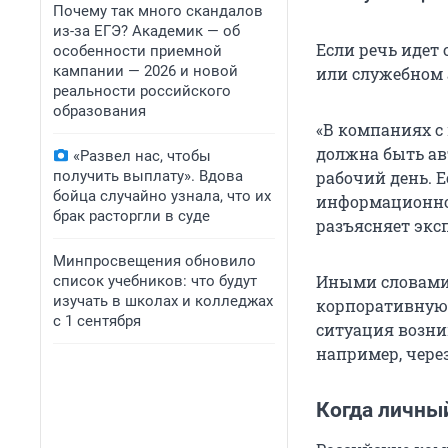
Почему так много скандалов
из-за ЕГЭ? Академик — об
Если речь идет
особенности приемной
кампании — 2026 и новой
или служебном а
реальности российского
образования
«В компаниях с
должна быть ав
«Развел нас, чтобы
получить выплату». Вдова
рабочий день. Е
бойца случайно узнала, что их
информационной
брак расторгли в суде
разъясняет эксп
Минпросвещения обновило
Иными словами,
список учебников: что будут
изучать в школах и колледжах
корпоративную 
с 1 сентября
ситуация возни
например, чере
Когда личны