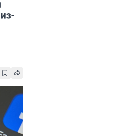
м
из-