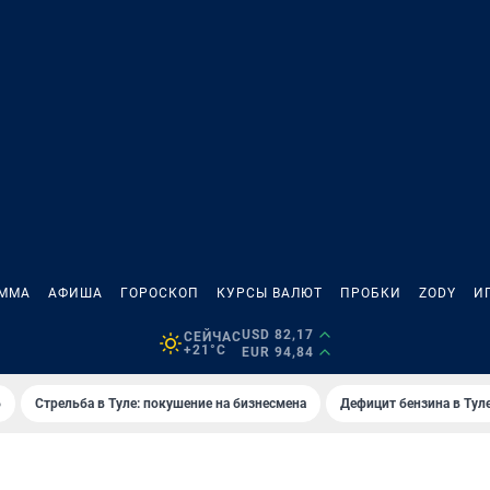
АММА
АФИША
ГОРОСКОП
КУРСЫ ВАЛЮТ
ПРОБКИ
ZODY
И
USD 82,17
СЕЙЧАС
+21°C
EUR 94,84
6
Стрельба в Туле: покушение на бизнесмена
Дефицит бензина в Тул