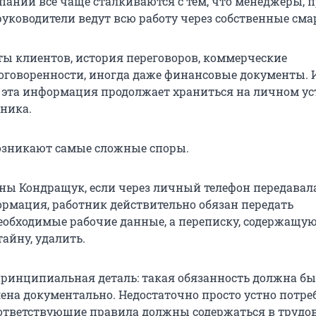
пании всё чаще сталкиваются с тем, что менеджеры, 
руководители ведут всю работу через собственные см
кты клиентов, история переговоров, коммерческие
оговоренности, иногда даже финансовые документы. 
 эта информация продолжает храниться на личном ус
ника.
озникают самые сложные споры.
ны Кондращук, если через личный телефон передавал
рмация, работник действительно обязан передать
еобходимые рабочие данные, а переписку, содержащу
айну, удалить.
принципиальная деталь: такая обязанность должна бы
лена документально. Недостаточно просто устно потре
оответствующие правила должны содержаться в трудо