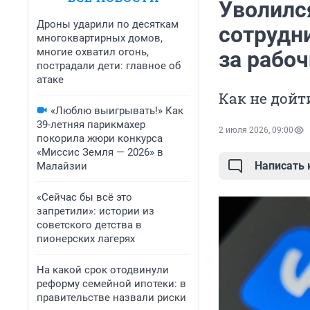
Уволилс
Дроны ударили по десяткам
сотрудн
многоквартирных домов,
многие охватил огонь,
за рабоч
пострадали дети: главное об
атаке
Как не дойт
«Люблю выигрывать!» Как
39-летняя парикмахер
2 июля 2026, 09:00
покорила жюри конкурса
«Миссис Земля — 2026» в
Написать
Малайзии
«Сейчас бы всё это
запретили»: истории из
советского детства в
пионерских лагерях
На какой срок отодвинули
реформу семейной ипотеки: в
правительстве назвали риски