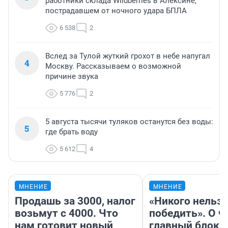
работники склада Wildberries в Алексине,
пострадавшем от ночного удара БПЛА
6 538
2
Вслед за Тулой жуткий грохот в небе напугал
4
Москву. Рассказываем о возможной
причине звука
5 776
2
5 августа тысячи туляков останутся без воды:
5
где брать воду
5 612
4
МНЕНИЕ
МНЕНИЕ
Продашь за 3000, налог
«Никого нельз
возьмут с 4000. Что
победить». О ч
нам готовит новый
главный блокб