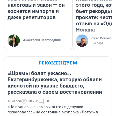
налоговый закон — он
этого года, ко
коснется импорта и
бьет рекорды 
даже репетиторов
прокате: честн
отзыв на «Оди
Нолана
Стас Соколов
Анастасия Завгородняя
Эксперт
РЕКОМЕНДУЕМ
«Шрамы болят ужасно».
Екатеринбурженка, которую облили
кислотой по указке бывшего,
рассказала о своем восстановлении
10 часов
10 730
58
«Не вольеры, а камеры пыток»: девушка
пожаловалась на состояние экопарка «Лотос» в