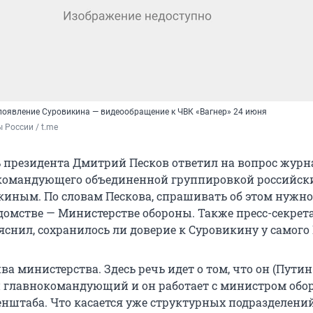
появление Суровикина — видеообращение к ЧВК «Вагнер» 24 июня
России / t.me
ь президента Дмитрий Песков ответил на вопрос журн
командующего объединенной группировкой российск
киным. По словам Пескова, спрашивать об этом нужно
омстве — Министерстве обороны. Также пресс-секрет
яснил, сохранилось ли доверие к Суровикину у самого
ва министерства. Здесь речь идет о том, что он (Путин
 главнокомандующий и он работает с министром обор
нштаба. Что касается уже структурных подразделени