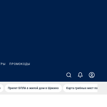
ГРЫ
ПРОМОКОДЫ
е
Прилет БПЛА в жилой дом в Щекино
Карта грибных мест под Туло