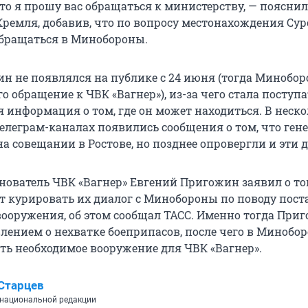
то я прошу вас обращаться к министерству, — пояснил
Кремля, добавив, что по вопросу местонахождения Су
обращаться в Минобороны.
ин не появлялся на публике с 24 июня (тогда Минобо
о обращение к ЧВК «Вагнер»), из-за чего стала поступа
 информация о том, где он может находиться. В неск
елеграм-каналах появились сообщения о том, что ген
а совещании в Ростове, но позднее опровергли и эти 
снователь ЧВК «Вагнер» Евгений Пригожин заявил о то
т курировать их диалог с Минобороны по поводу пост
вооружения, об этом сообщал ТАСС. Именно тогда При
влением о нехватке боеприпасов, после чего в Минобо
ь необходимое вооружение для ЧВК «Вагнер».
Старцев
национальной редакции