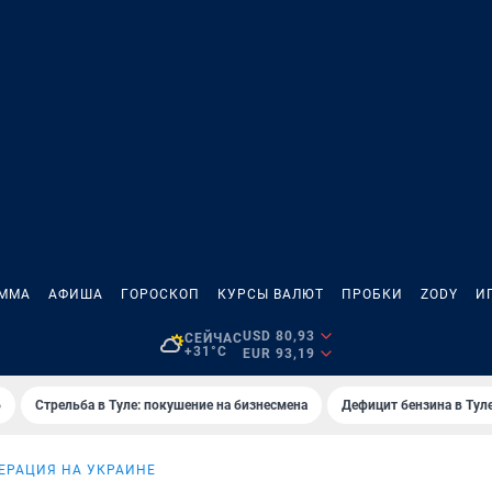
АММА
АФИША
ГОРОСКОП
КУРСЫ ВАЛЮТ
ПРОБКИ
ZODY
И
USD 80,93
СЕЙЧАС
+31°C
EUR 93,19
6
Стрельба в Туле: покушение на бизнесмена
Дефицит бензина в Тул
ЕРАЦИЯ НА УКРАИНЕ