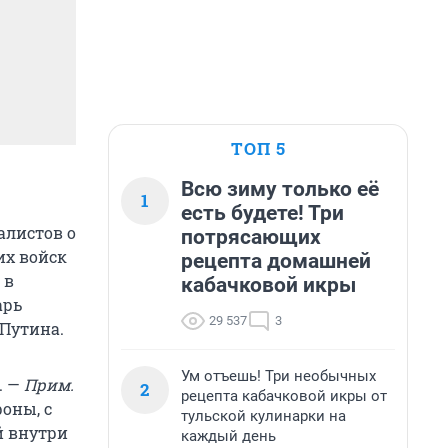
ТОП 5
Всю зиму только её
1
есть будете! Три
алистов о
потрясающих
их войск
рецепта домашней
 в
кабачковой икры
арь
29 537
3
 Путина.
Ум отъешь! Три необычных
. —
Прим.
2
рецепта кабачковой икры от
оны, с
тульской кулинарки на
й внутри
каждый день