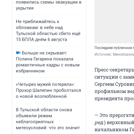
появились схемы эвакуации в
укрытия
Не приближайтесь к
обломкам: в небе над
Тульской областью сбито ещё
15 БПЛА днём 6 августа
Последнее публичное 
Больше не скрывает:
Источник: 
Минобороны 
Полина Гагарина показала
романтичные кадры с новым
Пресс-секретар
избранником
ситуации с зам
Сергеем Сурови
«Четырех мужей потеряла»:
Прохор Шаляпин проболтался
профильном вед
о новой возлюбленной
президента про
В Тульской области снова
— Это прерогати
объявили режим
неблагоприятных
ред.
) верховный
метеоусловий: что это значит
начальником Ге