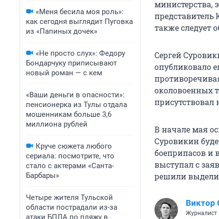
министерства, э
«Меня бесила моя роль»:
представитель 
как сегодня выглядит Пуговка
также следует 
из «Папиных дочек»
«Не просто слух»: Федору
Сергей Суровик
Бондарчуку приписывают
опубликовало ег
новый роман — с кем
противоречивая
околовоенных т
«Ваши деньги в опасности»:
присутствовал н
пенсионерка из Тулы отдала
мошенникам больше 3,6
миллиона рублей
В начале мая о
Суровикин буде
Круче сюжета любого
боеприпасов и 
сериала: посмотрите, что
выступал с зая
стало с актерами «Санта-
Барбары»
решили выделит
Четыре жителя Тульской
Виктор 
области пострадали из-за
Журналист 
атаки БПЛА по пляжу в