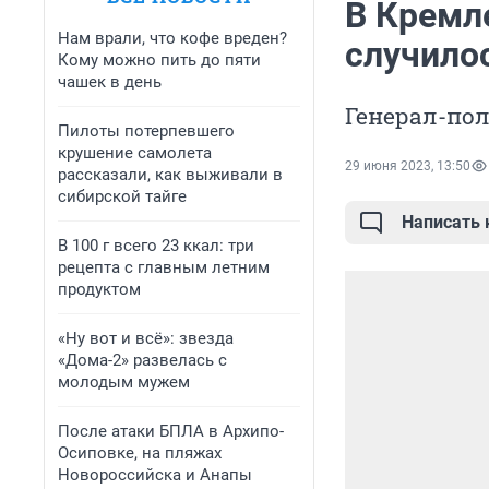
В Кремле
Нам врали, что кофе вреден?
случило
Кому можно пить до пяти
чашек в день
Генерал-пол
Пилоты потерпевшего
крушение самолета
29 июня 2023, 13:50
рассказали, как выживали в
сибирской тайге
Написать
В 100 г всего 23 ккал: три
рецепта с главным летним
продуктом
«Ну вот и всё»: звезда
«Дома-2» развелась с
молодым мужем
После атаки БПЛА в Архипо-
Осиповке, на пляжах
Новороссийска и Анапы