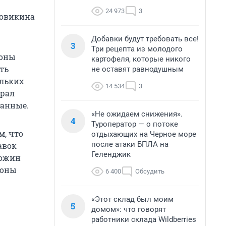
24 973
3
ровикина
Добавки будут требовать все!
3
Три рецепта из молодого
роны
картофеля, которые никого
ть
не оставят равнодушным
ольких
14 534
3
ерал
данные.
«Не ожидаем снижения».
4
Туроператор — о потоке
м, что
отдыхающих на Черное море
после атаки БПЛА на
авок
Геленджик
гожин
роны
6 400
Обсудить
«Этот склад был моим
5
домом»: что говорят
работники склада Wildberries