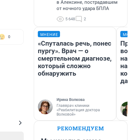
в Алексине, пострадавшем
от ночного удара БПЛА
5 648
2
МНЕНИЕ
МНЕНИ
0
«Спуталась речь, понес
Прода
пургу». Врач — о
возьм
смертельном диагнозе,
нам г
который сложно
налог
обнаружить
косне
даже 
Ирина Волкова
Главврач клиники
«Реабилитация доктора
Волковой»
РЕКОМЕНДУЕМ