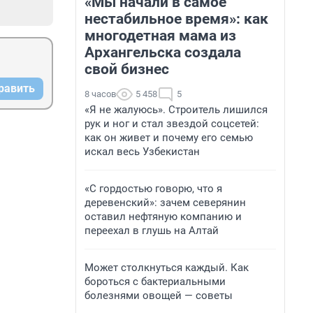
«Мы начали в самое
нестабильное время»: как
многодетная мама из
Архангельска создала
свой бизнес
равить
8 часов
5 458
5
«Я не жалуюсь». Строитель лишился
рук и ног и стал звездой соцсетей:
как он живет и почему его семью
искал весь Узбекистан
«С гордостью говорю, что я
деревенский»: зачем северянин
оставил нефтяную компанию и
переехал в глушь на Алтай
Может столкнуться каждый. Как
бороться с бактериальными
болезнями овощей — советы