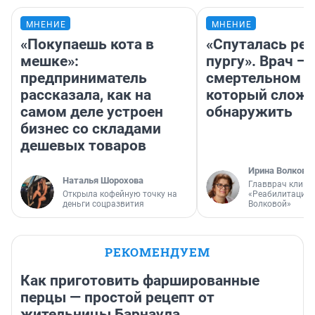
МНЕНИЕ
МНЕНИЕ
«Покупаешь кота в
«Спуталась реч
мешке»:
пургу». Врач — 
предприниматель
смертельном д
рассказала, как на
который слож
самом деле устроен
обнаружить
бизнес со складами
дешевых товаров
Ирина Волкова
Наталья Шорохова
Главврач клини
Открыла кофейную точку на
«Реабилитация 
деньги соцразвития
Волковой»
РЕКОМЕНДУЕМ
Как приготовить фаршированные
перцы — простой рецепт от
жительницы Барнаула