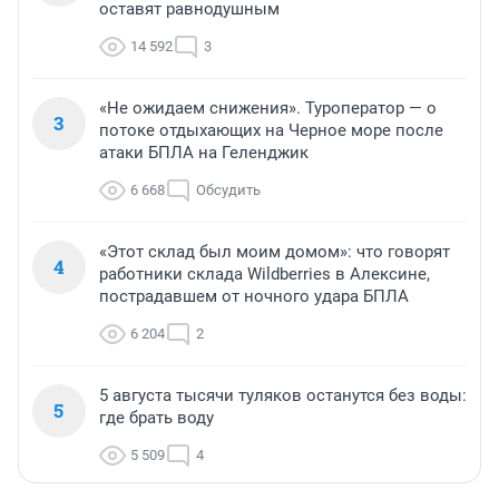
оставят равнодушным
14 592
3
«Не ожидаем снижения». Туроператор — о
3
потоке отдыхающих на Черное море после
атаки БПЛА на Геленджик
6 668
Обсудить
«Этот склад был моим домом»: что говорят
4
работники склада Wildberries в Алексине,
пострадавшем от ночного удара БПЛА
6 204
2
5 августа тысячи туляков останутся без воды:
5
где брать воду
5 509
4