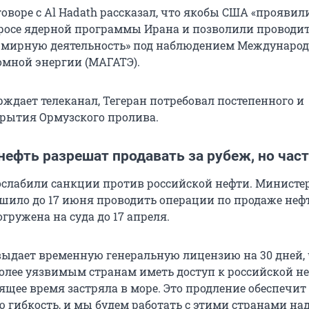
оворе с Al Hadath рассказал, что якобы США «проявил
просе ядерной программы Ирана и позволили проводи
 мирную деятельность» под наблюдением Международ
томной энергии (МАГАТЭ).
рждает телеканал, Тегеран потребовал постепенного и
крытия Ормузского пролива.
нефть разрешат продавать за рубеж, но час
слабили санкции против российской нефти. Министе
шило до 17 июня проводить операции по продаже нефт
гружена на суда до 17 апреля.
дает временную генеральную лицензию на 30 дней,
олее уязвимым странам иметь доступ к российской не
ящее время застряла в море. Это продление обеспечит
 гибкость, и мы будем работать с этими странами на