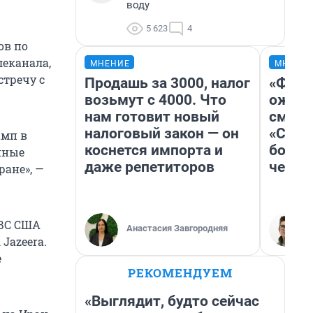
воду
5 623
4
ов по
леканала,
МНЕНИЕ
МНЕНИ
стречу с
Продашь за 3000, налог
«Фина
возьмут с 4000. Что
ожида
нам готовит новый
смотр
налоговый закон — он
«Стар
амп в
коснется импорта и
больш
нные
даже репетиторов
честн
ране», —
ВВС США
Анастасия Завгородняя
Jazeera.
е
РЕКОМЕНДУЕМ
«Выглядит, будто сейчас