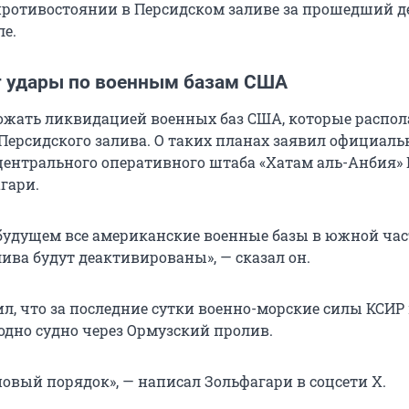
о противостоянии в Персидском заливе за прошедший д
е.
т удары по военным базам США
ожать ликвидацией военных баз США, которые распол
Персидского залива. О таких планах заявил официал
центрального оперативного штаба «Хатам аль-Анбия»
гари.
удущем все американские военные базы в южной ча
ива будут деактивированы», — сказал он.
л, что за последние сутки военно-морские силы КСИР
одно судно через Ормузский пролив.
овый порядок», — написал Зольфагари в соцсети Х.