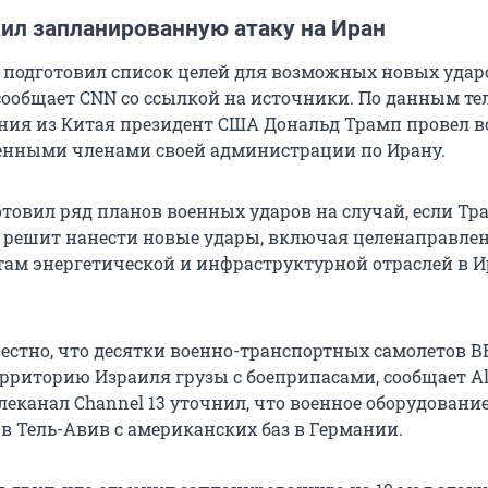
ил запланированную атаку на Иран
 подготовил список целей для возможных новых удар
 сообщает CNN со ссылкой на источники. По данным те
ния из Китая президент США Дональд Трамп провел в
енными членами своей администрации по Ирану.
отовил ряд планов военных ударов на случай, если Тр
 решит нанести новые удары, включая целенаправле
там энергетической и инфраструктурной отраслей в И
вестно, что десятки военно-транспортных самолетов 
рриторию Израиля грузы с боеприпасами, сообщает Al 
леканал Channel 13 уточнил, что военное оборудовани
в Тель-Авив с американских баз в Германии.