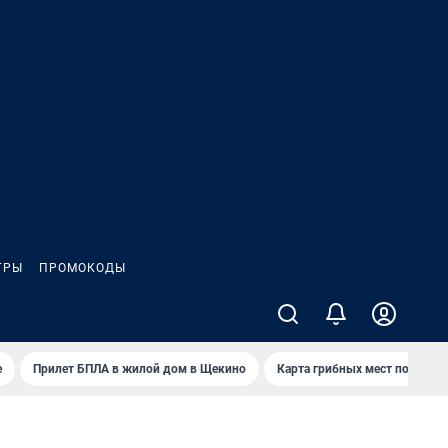
ГРЫ
ПРОМОКОДЫ
е
Прилет БПЛА в жилой дом в Щекино
Карта грибных мест под Туло