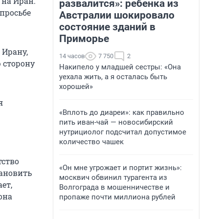
 на Иран.
развалится»: ребенка из
 просьбе
Австралии шокировало
состояние зданий в
Приморье
 Ирану,
14 часов
7 750
2
 сторону
Накипело у младшей сестры: «Она
уехала жить, а я осталась быть
хорошей»
я
«Вплоть до диареи»: как правильно
пить иван-чай — новосибирский
нутрициолог подсчитал допустимое
количество чашек
тство
«Он мне угрожает и портит жизнь»:
тановить
москвич обвинил турагента из
ет,
Волгограда в мошенничестве и
она
пропаже почти миллиона рублей