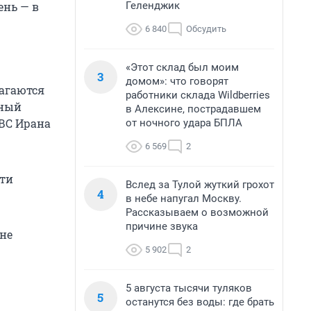
Геленджик
ень — в
6 840
Обсудить
«Этот склад был моим
3
домом»: что говорят
агаются
работники склада Wildberries
ьный
в Алексине, пострадавшем
 ВС Ирана
от ночного удара БПЛА
6 569
2
сти
Вслед за Тулой жуткий грохот
4
в небе напугал Москву.
Рассказываем о возможной
причине звука
 не
5 902
2
5 августа тысячи туляков
5
останутся без воды: где брать