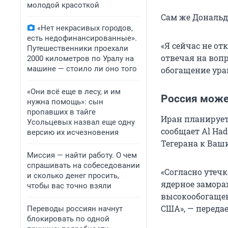
молодой красоткой
Сам же Дональд 
«Нет некрасивых городов,
есть недофинансированные».
«Я сейчас не от
Путешественники проехали
отвечая на вопр
2000 километров по Уралу на
машине — стоило ли оно того
обогащение ура
«Они всё еще в лесу, и им
Россия може
нужна помощь»: сын
пропавших в тайге
Иран планирует 
Усольцевых назвал еще одну
сообщает Al Had
версию их исчезновения
Тегерана к Ваш
Миссия — найти работу. О чем
спрашивать на собеседовании
«Согласно утечк
и сколько денег просить,
ядерное замора
чтобы вас точно взяли
высокообогащенн
США», — передае
Переводы россиян начнут
блокировать по одной