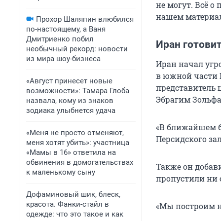
не могут. Всё 
нашем материал
Прохор Шаляпин влюбился
по-настоящему, а Ваня
Дмитриенко побил
Иран готови
необычный рекорд: новости
из мира шоу-бизнеса
Иран начал угр
в южной части 
«Август принесет новые
представитель 
возможности»: Тамара Глоба
Эбрагим Зольфа
назвала, кому из знаков
зодиака улыбнется удача
«В ближайшем б
«Меня не просто отменяют,
Персидского зал
меня хотят убить»: участница
«Мамы в 16» ответила на
обвинения в домогательствах
Также он добави
к маленькому сыну
пропустили ни 
Дофаминовый шик, блеск,
красота. Фанки-стайл в
«Мы построим н
одежде: что это такое и как