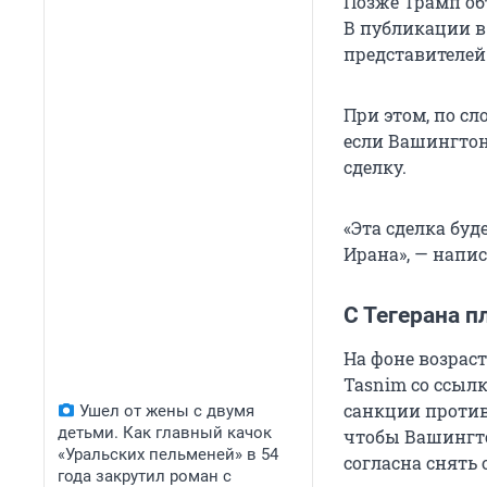
Позже Трамп об
В публикации в 
представителей
При этом, по с
если Вашингтон
сделку.
«Эта сделка буд
Ирана», — напи
С Тегерана п
На фоне возрас
Tasnim со ссыл
санкции против 
Ушел от жены с двумя
детьми. Как главный качок
чтобы Вашингто
«Уральских пельменей» в 54
согласна снять
года закрутил роман с