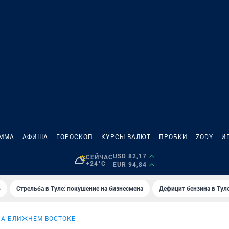
АММА
АФИША
ГОРОСКОП
КУРСЫ ВАЛЮТ
ПРОБКИ
ZODY
И
USD 82,17
СЕЙЧАС
+24°C
EUR 94,84
6
Стрельба в Туле: покушение на бизнесмена
Дефицит бензина в Тул
НА БЛИЖНЕМ ВОСТОКЕ