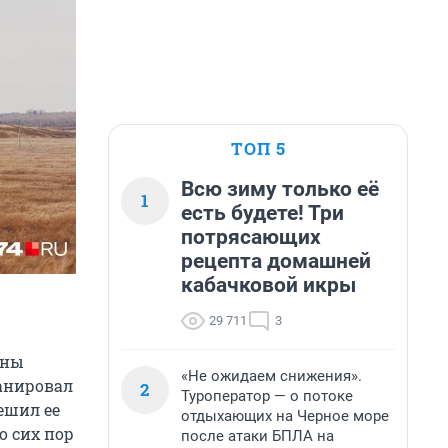
ТОП 5
Всю зиму только её
1
есть будете! Три
потрясающих
рецепта домашней
кабачковой икры
29 711
3
оны
«Не ожидаем снижения».
анировал
2
Туроператор — о потоке
решил ее
отдыхающих на Черное море
о сих пор
после атаки БПЛА на