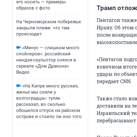
его носить — примеры
Трамп отлож
образов с фото
Пентагон также
На Черноморском побережье
Ирану. Об этом
закрыли пляжи: что там
происходит
после возвраще
высокопоставл
«Минус — слишком много
спойлеров»: российский
«Пентагон подг
ниндзя-скульптор снялся в
сериале «Дом Дракона».
конечном итоге
Видео
удары по объек
передает CNN.
«На Кипре много русских,
жилье мы сняли у
Также стало из
волгоградца»: туляк
рассказал, во сколько
доставили на те
обошелся отпуск на райском
Израильский те
острове и стоило ли оно того
перебрасывают 