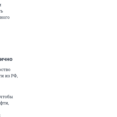
и
ть
ного
тично
рство
и из РФ,
 чтобы
фти,
д