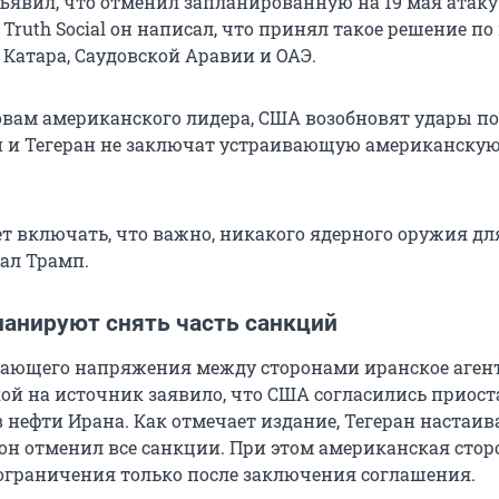
ъявил, что отменил запланированную на 19 мая атаку
Truth Social он написал, что принял такое решение по
 Катара, Саудовской Аравии и ОАЭ.
ловам американского лидера, США возобновят удары по
 и Тегеран не заключат устраивающую американскую
ет включать, что важно, никакого ядерного оружия дл
сал Трамп.
ланируют снять часть санкций
тающего напряжения между сторонами иранское аген
кой на источник заявило, что США согласились приос
нефти Ирана. Как отмечает издание, Тегеран настаива
н отменил все санкции. При этом американская стор
 ограничения только после заключения соглашения.