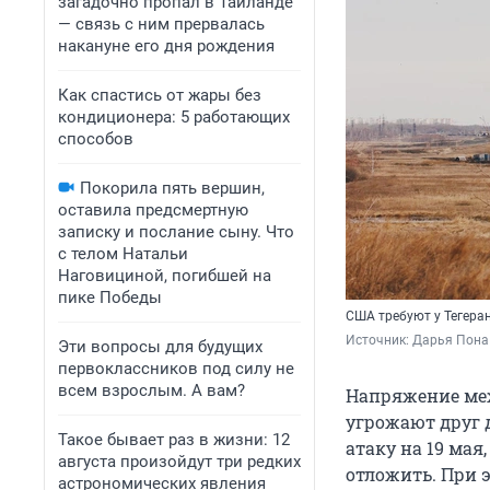
загадочно пропал в Таиланде
— связь с ним прервалась
накануне его дня рождения
Как спастись от жары без
кондиционера: 5 работающих
способов
Покорила пять вершин,
оставила предсмертную
записку и послание сыну. Что
с телом Натальи
Наговициной, погибшей на
пике Победы
США требуют у Тегера
Источник: 
Дарья Пона 
Эти вопросы для будущих
первоклассников под силу не
всем взрослым. А вам?
Напряжение меж
угрожают друг 
Такое бывает раз в жизни: 12
атаку на 19 мая
августа произойдут три редких
отложить. При 
астрономических явления