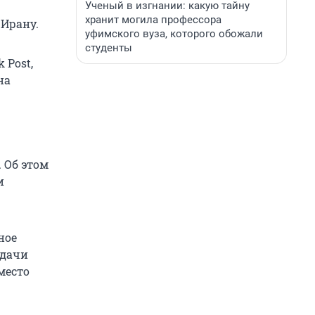
Ученый в изгнании: какую тайну
хранит могила профессора
 Ирану.
уфимского вуза, которого обожали
студенты
 Post,
на
 Об этом
и
ное
едачи
место