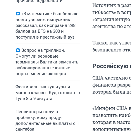
причине: подробности
Источник в разг
гибкость» в во
«В математике был больше
«ограниченную
всего уверен»: выпускник
рассказал, как исправил 298
агентства по а
баллов за ЕГЭ на 300 и
поступил в престижный вуз
Также, как утве
безопасного от
Вопрос на триллион.
Смогут ли зерновые
терминалы Балтики заменить
Российскую 
заблокированные южные
порты: мнение эксперта
США частично о
финансов разре
Фестиваль гик-культуры и
которая была по
мастер классы. Куда сходить в
Туле 8 и 9 августа
«Минфин США вы
Пенсионеры получат
позволить наиб
прибавку: кому придут
которая в насто
дополнительные выплаты с 1
дополнительную
сентября