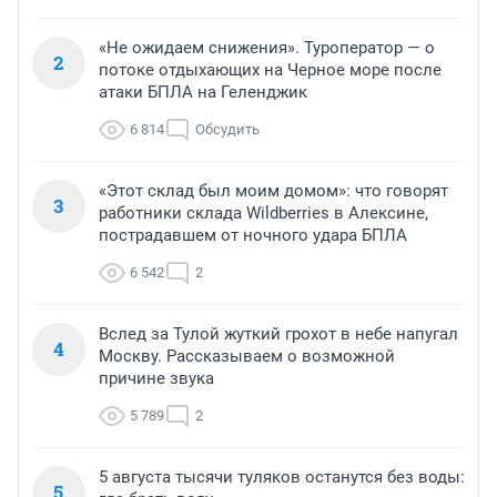
«Не ожидаем снижения». Туроператор — о
2
потоке отдыхающих на Черное море после
атаки БПЛА на Геленджик
6 814
Обсудить
«Этот склад был моим домом»: что говорят
3
работники склада Wildberries в Алексине,
пострадавшем от ночного удара БПЛА
6 542
2
Вслед за Тулой жуткий грохот в небе напугал
4
Москву. Рассказываем о возможной
причине звука
5 789
2
5 августа тысячи туляков останутся без воды:
5