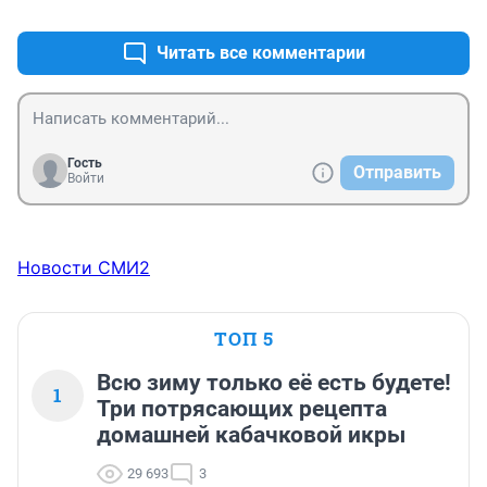
+0
–0
поздно,если так важен и дорог будущий мир.
Читать все комментарии
Гость
Отправить
Войти
Новости СМИ2
ТОП 5
Всю зиму только её есть будете!
1
Три потрясающих рецепта
домашней кабачковой икры
29 693
3