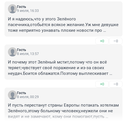
Гость
9 июля, 16:33
И я надеюсь,что у этого Зелёного 
пасечника,отобьётся всякое желание.Уж мне девушке 
тоже неприятно узнавать плохие новости про 
"медок".
+0
–0
Гость
8 июля, 13:57
И почему этот Зелёный мстит,потому что он всё 
теряет,чувствует своё поражение и из-за своих 
неудач.Боится облажатся.Поэтому выплескивает 
свои эмоции на ком-то,даже на наших,то что 
+0
–0
ненавидит больше всего,и он настолько хочет 
победить,что только кара небесная его остановит.
Гость
8 июля, 00:29
И пусть перестанут страны Европы потакать хотелкам 
Зелёного,этому больному человеку,неужели они не 
видят и не замечают, кому они помогают,пусть 
прозреют и осознают свою ошибку,пока не 