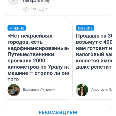
где брать воду
5 613
4
МНЕНИЕ
МНЕНИЕ
«Нет некрасивых
Продашь за 300
городов, есть
возьмут с 4000
недофинансированные».
нам готовит н
Путешественники
налоговый зако
проехали 2000
коснется импор
километров по Уралу на
даже репетито
машине — стоило ли оно
того
Екатерина Литкевич
Анастасия Зав
РЕКОМЕНДУЕМ