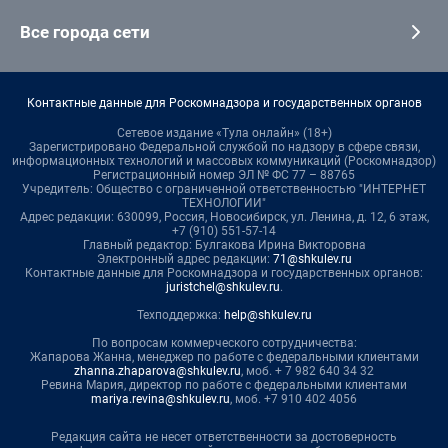
Все города сети
Контактные данные для Роскомнадзора и государственных органов
Сетевое издание «Тула онлайн» (18+)
Зарегистрировано Федеральной службой по надзору в сфере связи,
информационных технологий и массовых коммуникаций (Роскомнадзор)
Регистрационный номер ЭЛ № ФС 77 – 88765
Учредитель: Общество с ограниченной ответственностью "ИНТЕРНЕТ
ТЕХНОЛОГИИ"
Адрес редакции: 630099, Россия, Новосибирск, ул. Ленина, д. 12, 6 этаж,
+7 (910) 551-57-14
Главный редактор: Булгакова Ирина Викторовна
Электронный адрес редакции:
71@shkulev.ru
Контактные данные для Роскомнадзора и государственных органов:
juristchel@shkulev.ru
.
Техподдержка:
help@shkulev.ru
По вопросам коммерческого сотрудничества:
Жапарова Жанна, менеджер по работе с федеральными клиентами
zhanna.zhaparova@shkulev.ru
, моб. + 7 982 640 34 32
Ревина Мария, директор по работе с федеральными клиентами
mariya.revina@shkulev.ru
, моб. +7 910 402 4056
Редакция сайта не несет ответственности за достоверность