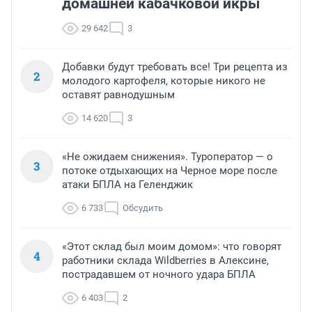
домашней кабачковой икры
29 642
3
Добавки будут требовать все! Три рецепта из
2
молодого картофеля, которые никого не
оставят равнодушным
14 620
3
«Не ожидаем снижения». Туроператор — о
3
потоке отдыхающих на Черное море после
атаки БПЛА на Геленджик
6 733
Обсудить
«Этот склад был моим домом»: что говорят
4
работники склада Wildberries в Алексине,
пострадавшем от ночного удара БПЛА
6 403
2