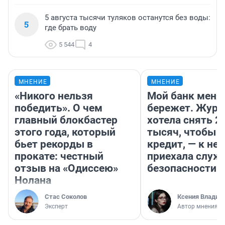
5 августа тысячи туляков останутся без воды:
5
где брать воду
5 544
4
МНЕНИЕ
МНЕНИЕ
«Никого нельзя
Мой банк меня
победить». О чем
бережет. Журн
главный блокбастер
хотела снять 2
этого года, который
тысяч, чтобы п
бьет рекорды в
кредит, — к не
прокате: честный
приехала служ
отзыв на «Одиссею»
безопасности
Нолана
Стас Соколов
Ксения Владим
Эксперт
Автор мнения