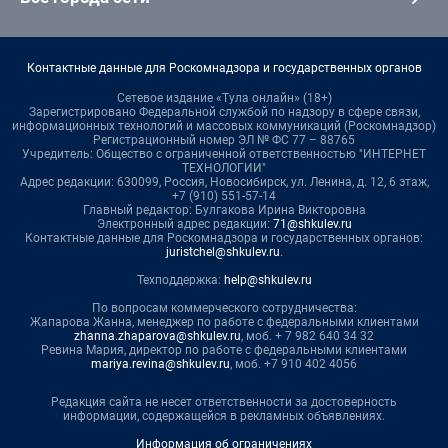
Контактные данные для Роскомнадзора и государственных органов
Сетевое издание «Тула онлайн» (18+)
Зарегистрировано Федеральной службой по надзору в сфере связи,
информационных технологий и массовых коммуникаций (Роскомнадзор)
Регистрационный номер ЭЛ № ФС 77 – 88765
Учредитель: Общество с ограниченной ответственностью "ИНТЕРНЕТ
ТЕХНОЛОГИИ"
Адрес редакции: 630099, Россия, Новосибирск, ул. Ленина, д. 12, 6 этаж,
+7 (910) 551-57-14
Главный редактор: Булгакова Ирина Викторовна
Электронный адрес редакции:
71@shkulev.ru
Контактные данные для Роскомнадзора и государственных органов:
juristchel@shkulev.ru
.
Техподдержка:
help@shkulev.ru
По вопросам коммерческого сотрудничества:
Жапарова Жанна, менеджер по работе с федеральными клиентами
zhanna.zhaparova@shkulev.ru
, моб. + 7 982 640 34 32
Ревина Мария, директор по работе с федеральными клиентами
mariya.revina@shkulev.ru
, моб. +7 910 402 4056
Редакция сайта не несет ответственности за достоверность
информации, содержащейся в рекламных объявлениях.
Информация об ограничениях