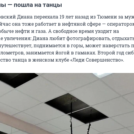
ны — пошла на танцы
овский Диана переехала 19 лет назад из Тюмени за му
йчас она тоже работает в нефтяной сфере — операторо
быче нефти и газа. А свободное время уходит на
 увлечения: Диана любит фотографировать, отдыхать
 путешествует, поднимается в горы, может наверстать
лометров, занимается йогой в гамаках. Второй год си
сство танца в женском клубе «Леди Совершенство».