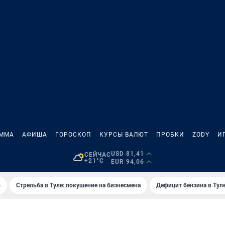
АММА
АФИША
ГОРОСКОП
КУРСЫ ВАЛЮТ
ПРОБКИ
ZODY
И
USD 81,41
СЕЙЧАС
+21°C
EUR 94,06
6
Стрельба в Туле: покушение на бизнесмена
Дефицит бензина в Тул