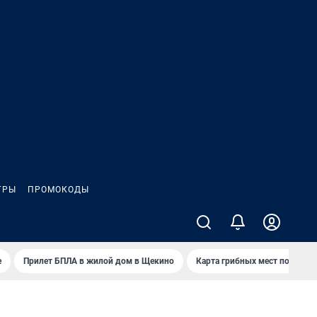
ГРЫ
ПРОМОКОДЫ
е
Прилет БПЛА в жилой дом в Щекино
Карта грибных мест под Туло