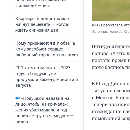
фильмов? — тест
Квартиры в новостройках
начнут дешеветь — когда
Диана рассказала, что
ждать снижения цен
Источник: 
конкурс «Хр
Кому признаются в любви, а
Пятидесятилети
кому разобьют сердце:
вопрос: «А что 
любовный гороскоп на август
настало время 
даже боялись п
ЕГЭ хотят отменить к 2027
году: в Госдуме уже
придумали замену. Новости 6
В 51 год Диана 
августа
титул на всеро
в Москве. В пос
«Подушкой надавил на
теперь она блист
лицо, чтобы не кричала»:
жених убил модель и год
неожиданно взя
возил ее труп в чемодане —
помогает ей сох
видео