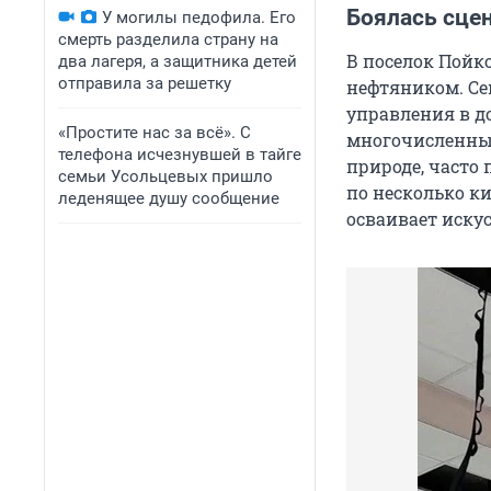
Боялась сце
У могилы педофила. Его
смерть разделила страну на
В поселок Пойк
два лагеря, а защитника детей
отправила за решетку
нефтяником. Се
управления в до
«Простите нас за всё». С
многочисленные
телефона исчезнувшей в тайге
природе, часто
семьи Усольцевых пришло
по несколько ки
леденящее душу сообщение
осваивает иску