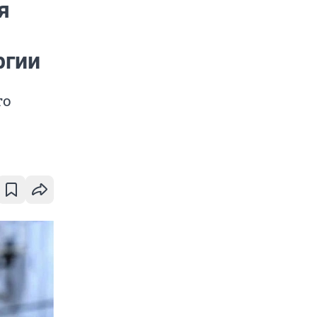
я
ргии
то