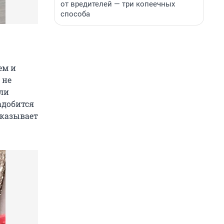
от вредителей — три копеечных
способа
ем и
 не
шли
адобится
сказывает