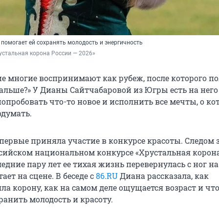
 помогает ей сохранять молодость и энергичность
устальная корона России — 2026»
е многие воспринимают как рубеж, после которого п
дальше?» У Дианы Сайтчабаровой из Югры есть на него 
попробовать что-то новое и исполнить все мечты, о к
одумать.
впервые приняла участие в конкурсе красоты. Следом 
ссийском национальном конкурсе «Хрустальная корона
ледние пару лет ее тихая жизнь перевернулась с ног на
ает на сцене. В беседе с
86.RU
Диана рассказала, как
ла корону, как на самом деле ощущается возраст и чт
ранить молодость и красоту.