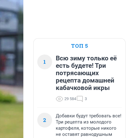
ТОП 5
Всю зиму только её
1
есть будете! Три
потрясающих
рецепта домашней
кабачковой икры
29 584
3
Добавки будут требовать все!
2
Три рецепта из молодого
картофеля, которые никого
не оставят равнодушным