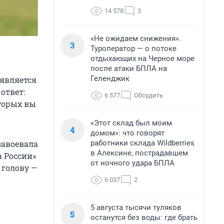
14 578
3
«Не ожидаем снижения».
3
Туроператор — о потоке
отдыхающих на Черное море
после атаки БПЛА на
Геленджик
оявляется
ответ:
6 577
Обсудить
оторых вы
«Этот склад был моим
4
домом»: что говорят
работники склада Wildberries
завоевала
в Алексине, пострадавшем
 России»
от ночного удара БПЛА
 голову —
6 037
2
о
5 августа тысячи туляков
5
останутся без воды: где брать