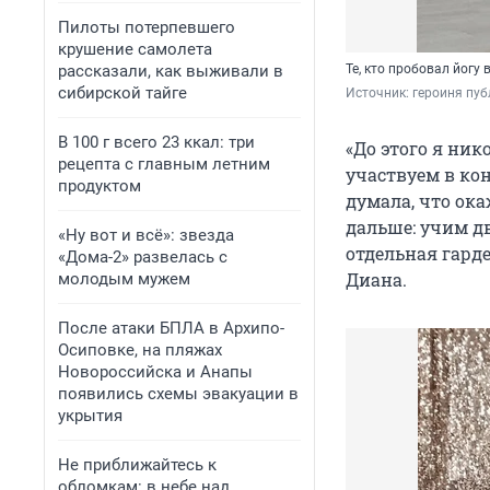
Пилоты потерпевшего
крушение самолета
рассказали, как выживали в
Те, кто пробовал йогу 
сибирской тайге
Источник: 
героиня пуб
В 100 г всего 23 ккал: три
«До этого я ник
рецепта с главным летним
участвуем в ко
продуктом
думала, что ока
дальше: учим д
«Ну вот и всё»: звезда
отдельная гард
«Дома-2» развелась с
Диана.
молодым мужем
После атаки БПЛА в Архипо-
Осиповке, на пляжах
Новороссийска и Анапы
появились схемы эвакуации в
укрытия
Не приближайтесь к
обломкам: в небе над