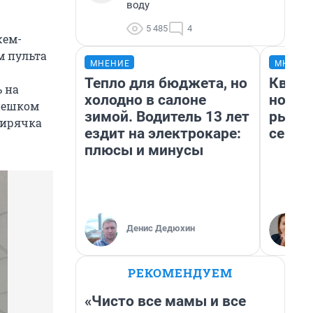
воду
5 485
4
жем-
м пульта
МНЕНИЕ
МНЕНИ
Тепло для бюджета, но
Кварт
 на
холодно в салоне
но де
 пешком
зимой. Водитель 13 лет
рынок
бирячка
ездит на электрокаре:
сейча
плюсы и минусы
Денис Дедюхин
РЕКОМЕНДУЕМ
«Чисто все мамы и все