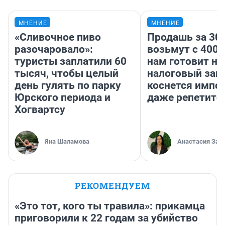
МНЕНИЕ
МНЕНИЕ
«Сливочное пиво
Продашь за 300
разочаровало»:
возьмут с 4000
туристы заплатили 60
нам готовит н
тысяч, чтобы целый
налоговый зако
день гулять по парку
коснется импор
Юрского периода и
даже репетито
Хогвартсу
Яна Шаламова
Анастасия Зав
РЕКОМЕНДУЕМ
«Это тот, кого ты травила»: прикамца
приговорили к 22 годам за убийство