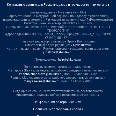
Контактные данные для Роскомнадзора и государственных органов
Сетевое издание «Тула онлайн» (18+)
Зарегистрировано Федеральной службой по надзору в сфере связи,
информационных технологий и массовых коммуникаций (Роскомнадзор)
Регистрационный номер ЭЛ № ФС 77 – 88765
Учредитель: Общество с ограниченной ответственностью "ИНТЕРНЕТ
ТЕХНОЛОГИИ"
Адрес редакции: 630099, Россия, Новосибирск, ул. Ленина, д. 12, 6 этаж,
+7 (910) 551-57-14
Главный редактор: Булгакова Ирина Викторовна
Электронный адрес редакции:
71@shkulev.ru
Контактные данные для Роскомнадзора и государственных органов:
juristchel@shkulev.ru
.
Техподдержка:
help@shkulev.ru
По вопросам коммерческого сотрудничества:
Жапарова Жанна, менеджер по работе с федеральными клиентами
zhanna.zhaparova@shkulev.ru
, моб. + 7 982 640 34 32
Ревина Мария, директор по работе с федеральными клиентами
mariya.revina@shkulev.ru
, моб. +7 910 402 4056
Редакция сайта не несет ответственности за достоверность
информации, содержащейся в рекламных объявлениях.
Информация об ограничениях
Политика использования cookies