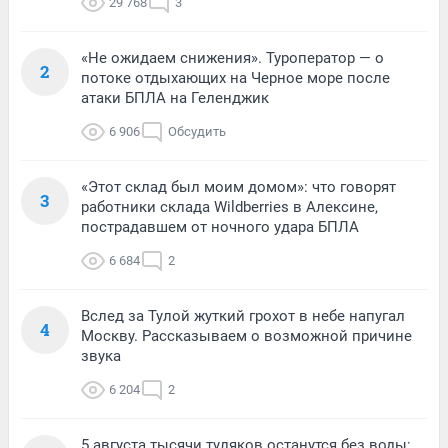
29 768
3
«Не ожидаем снижения». Туроператор — о
2
потоке отдыхающих на Черное море после
атаки БПЛА на Геленджик
6 906
Обсудить
«Этот склад был моим домом»: что говорят
3
работники склада Wildberries в Алексине,
пострадавшем от ночного удара БПЛА
6 684
2
Вслед за Тулой жуткий грохот в небе напугал
4
Москву. Рассказываем о возможной причине
звука
6 204
2
5 августа тысячи туляков останутся без воды: