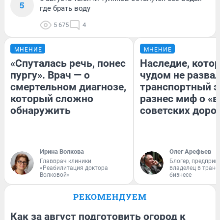
5
где брать воду
5 675
4
МНЕНИЕ
МНЕНИЕ
«Спуталась речь, понес
Наследие, кото
пургу». Врач — о
чудом не разва
смертельном диагнозе,
транспортный э
который сложно
разнес миф о «
обнаружить
советских доро
Ирина Волкова
Олег Арефьев
Главврач клиники
Блогер, предприн
«Реабилитация доктора
владелец в тран
Волковой»
бизнесе
РЕКОМЕНДУЕМ
Как за август подготовить огород к