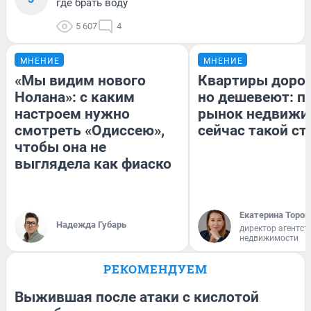
где брать воду
5 607
4
МНЕНИЕ
МНЕНИЕ
«Мы видим нового
Квартиры доро
Нолана»: с каким
но дешевеют: п
настроем нужно
рынок недвижи
смотреть «Одиссею»,
сейчас такой с
чтобы она не
выглядела как фиаско
Екатерина Тороп
Надежда Губарь
директор агентст
недвижимости
РЕКОМЕНДУЕМ
Выжившая после атаки с кислотой