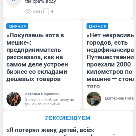
где брать воду
5 639
4
МНЕНИЕ
МНЕНИЕ
«Покупаешь кота в
«Нет некрасивы
мешке»:
городов, есть
предприниматель
недофинансиро
рассказала, как на
Путешественни
самом деле устроен
проехали 2000
бизнес со складами
километров по 
дешевых товаров
машине — стоил
того
Наталья Шорохова
Екатерина Литк
Открыла кофейную точку на
деньги соцразвития
РЕКОМЕНДУЕМ
«Я потерял жену, детей, всё»: