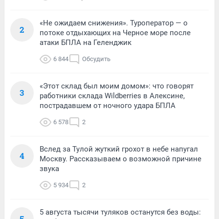
«Не ожидаем снижения». Туроператор — о
2
потоке отдыхающих на Черное море после
атаки БПЛА на Геленджик
6 844
Обсудить
«Этот склад был моим домом»: что говорят
3
работники склада Wildberries в Алексине,
пострадавшем от ночного удара БПЛА
6 578
2
Вслед за Тулой жуткий грохот в небе напугал
4
Москву. Рассказываем о возможной причине
звука
5 934
2
5 августа тысячи туляков останутся без воды:
5