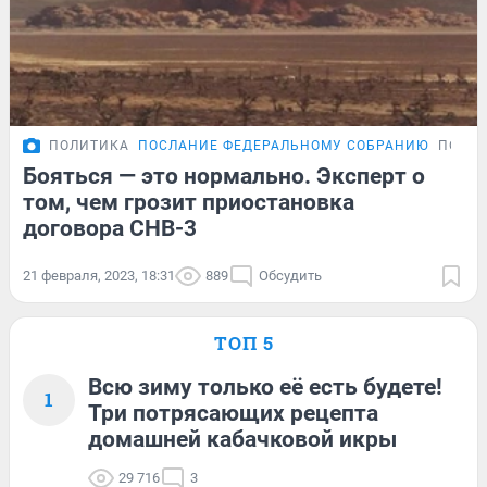
ПОЛИТИКА
ПОСЛАНИЕ ФЕДЕРАЛЬНОМУ СОБРАНИЮ
ПОДР
Бояться — это нормально. Эксперт о
том, чем грозит приостановка
договора СНВ-3
21 февраля, 2023, 18:31
889
Обсудить
ТОП 5
Всю зиму только её есть будете!
1
Три потрясающих рецепта
домашней кабачковой икры
29 716
3