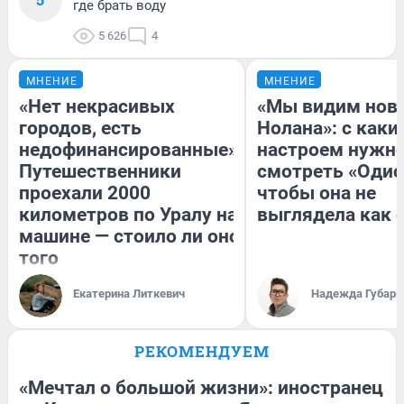
где брать воду
5 626
4
МНЕНИЕ
МНЕНИЕ
«Нет некрасивых
«Мы видим нов
городов, есть
Нолана»: с каки
недофинансированные».
настроем нужн
Путешественники
смотреть «Одис
проехали 2000
чтобы она не
километров по Уралу на
выглядела как 
машине — стоило ли оно
того
Екатерина Литкевич
Надежда Губарь
РЕКОМЕНДУЕМ
«Мечтал о большой жизни»: иностранец