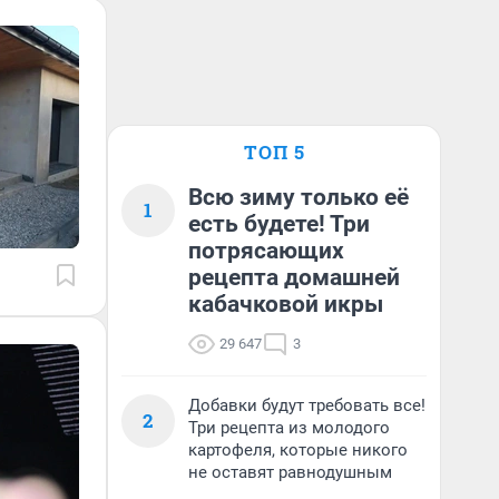
ТОП 5
Всю зиму только её
1
есть будете! Три
потрясающих
рецепта домашней
кабачковой икры
29 647
3
Добавки будут требовать все!
2
Три рецепта из молодого
картофеля, которые никого
не оставят равнодушным