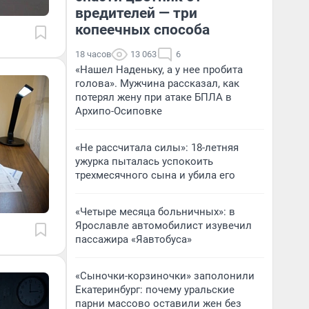
вредителей — три
копеечных способа
18 часов
13 063
6
«Нашел Наденьку, а у нее пробита
голова». Мужчина рассказал, как
потерял жену при атаке БПЛА в
Архипо-Осиповке
«Не рассчитала силы»: 18-летняя
ужурка пыталась успокоить
трехмесячного сына и убила его
«Четыре месяца больничных»: в
Ярославле автомобилист изувечил
пассажира «Яавтобуса»
«Сыночки-корзиночки» заполонили
Екатеринбург: почему уральские
парни массово оставили жен без