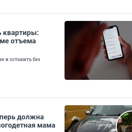
ь квартиры:
еме отъема
е и оставить без
теперь должна
ногодетная мама