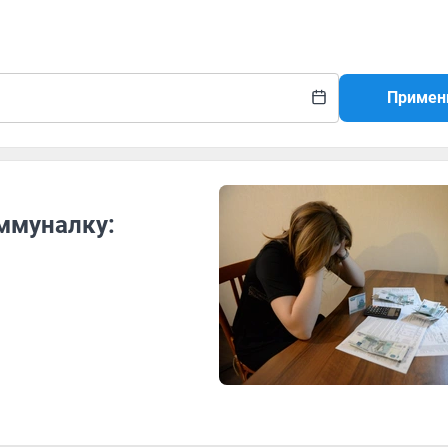
Примен
оммуналку: