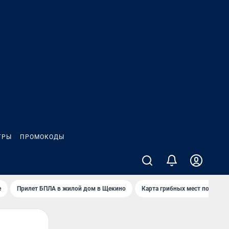
ГРЫ
ПРОМОКОДЫ
е
Прилет БПЛА в жилой дом в Щекино
Карта грибных мест под Туло