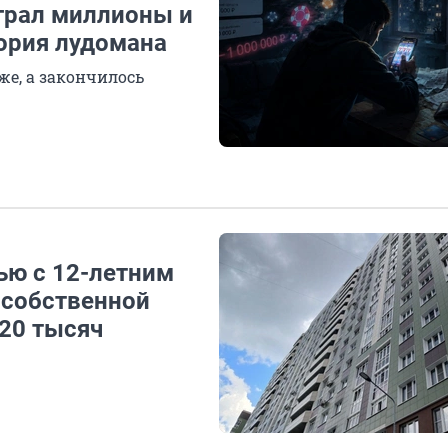
играл миллионы и
тория лудомана
дже, а закончилось
мью с 12-летним
собственной
 20 тысяч