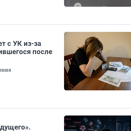
т с УК из-за
вившегося после
ления
удущего».