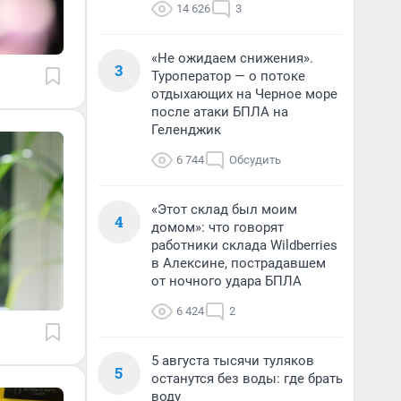
14 626
3
«Не ожидаем снижения».
3
Туроператор — о потоке
отдыхающих на Черное море
после атаки БПЛА на
Геленджик
6 744
Обсудить
«Этот склад был моим
4
домом»: что говорят
работники склада Wildberries
в Алексине, пострадавшем
от ночного удара БПЛА
6 424
2
5 августа тысячи туляков
5
останутся без воды: где брать
воду