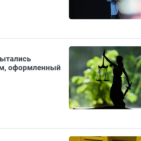
пытались
йм, оформленный