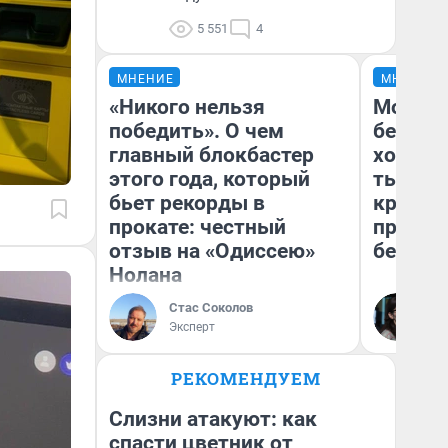
5 551
4
МНЕНИЕ
МНЕНИЕ
«Никого нельзя
Мой ба
победить». О чем
береже
главный блокбастер
хотела 
этого года, который
тысяч,
бьет рекорды в
кредит,
прокате: честный
приеха
отзыв на «Одиссею»
безопа
Нолана
Стас Соколов
Кс
Эксперт
Ав
РЕКОМЕНДУЕМ
Слизни атакуют: как
спасти цветник от