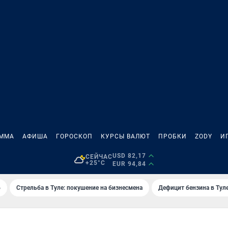
АММА
АФИША
ГОРОСКОП
КУРСЫ ВАЛЮТ
ПРОБКИ
ZODY
И
USD 82,17
СЕЙЧАС
+25°C
EUR 94,84
6
Стрельба в Туле: покушение на бизнесмена
Дефицит бензина в Тул