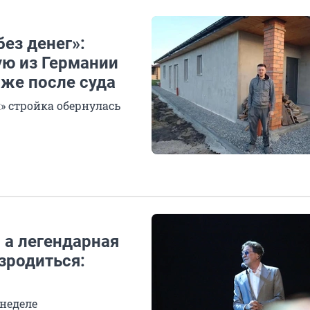
без денег»:
ю из Германии
аже после суда
я» стройка обернулась
 а легендарная
зродиться:
 неделе