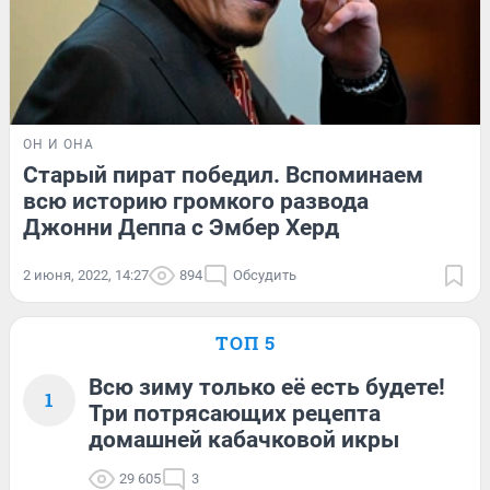
ОН И ОНА
Старый пират победил. Вспоминаем
всю историю громкого развода
Джонни Деппа с Эмбер Херд
2 июня, 2022, 14:27
894
Обсудить
ТОП 5
Всю зиму только её есть будете!
1
Три потрясающих рецепта
домашней кабачковой икры
29 605
3