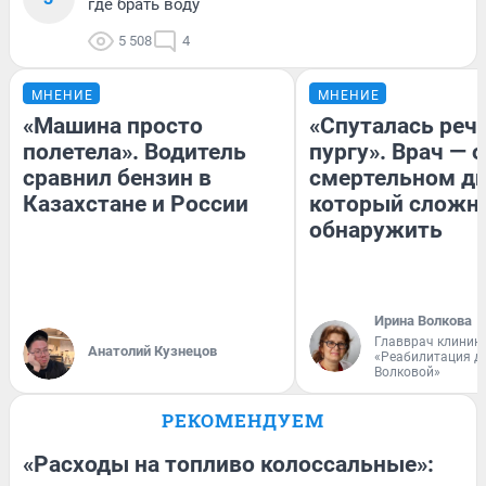
где брать воду
5 508
4
МНЕНИЕ
МНЕНИЕ
«Машина просто
«Спуталась речь
полетела». Водитель
пургу». Врач — о
сравнил бензин в
смертельном ди
Казахстане и России
который сложн
обнаружить
Ирина Волкова
Главврач клиник
Анатолий Кузнецов
«Реабилитация д
Волковой»
РЕКОМЕНДУЕМ
«Расходы на топливо колоссальные»: