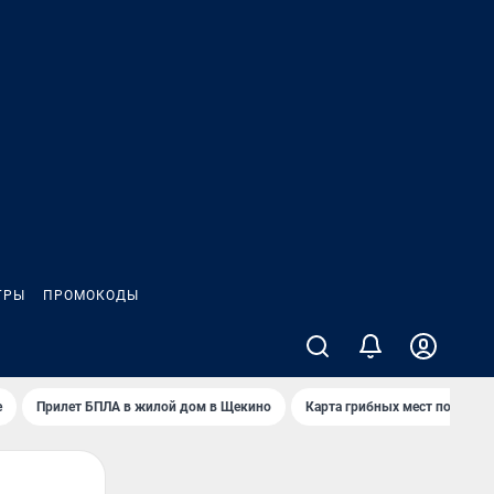
ГРЫ
ПРОМОКОДЫ
е
Прилет БПЛА в жилой дом в Щекино
Карта грибных мест под Туло