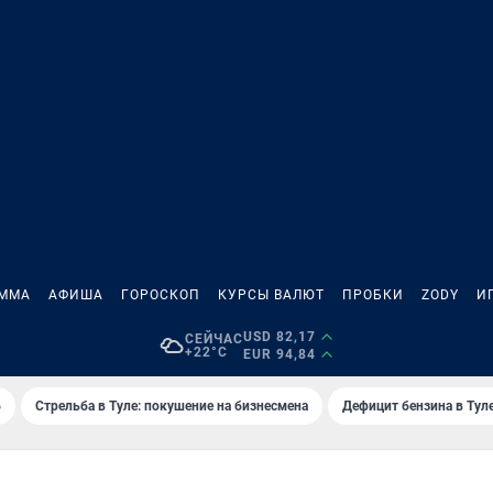
АММА
АФИША
ГОРОСКОП
КУРСЫ ВАЛЮТ
ПРОБКИ
ZODY
И
USD 82,17
СЕЙЧАС
+22°C
EUR 94,84
6
Стрельба в Туле: покушение на бизнесмена
Дефицит бензина в Тул