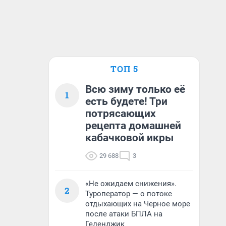
ТОП 5
Всю зиму только её
1
есть будете! Три
потрясающих
рецепта домашней
кабачковой икры
29 688
3
«Не ожидаем снижения».
2
Туроператор — о потоке
отдыхающих на Черное море
после атаки БПЛА на
Геленджик