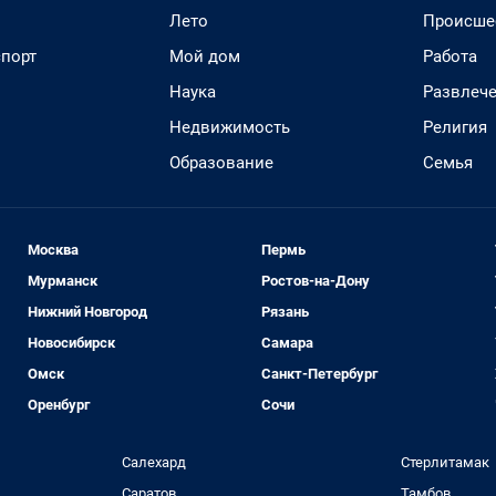
Лето
Происше
спорт
Мой дом
Работа
Наука
Развлеч
Недвижимость
Религия
Образование
Семья
Москва
Пермь
Мурманск
Ростов-на-Дону
Нижний Новгород
Рязань
Новосибирск
Самара
Омск
Санкт-Петербург
Оренбург
Сочи
Салехард
Стерлитамак
Саратов
Тамбов