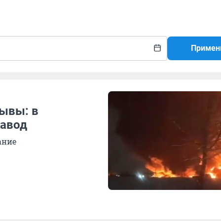
Примен
ывы: в
завод
ание