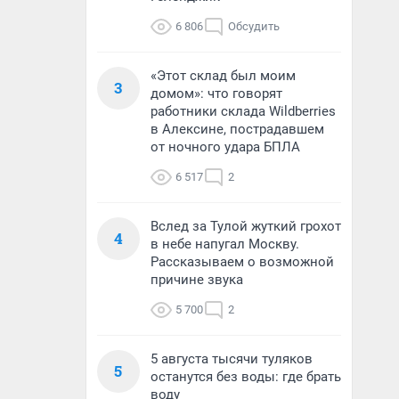
6 806
Обсудить
«Этот склад был моим
3
домом»: что говорят
работники склада Wildberries
в Алексине, пострадавшем
от ночного удара БПЛА
6 517
2
Вслед за Тулой жуткий грохот
4
в небе напугал Москву.
Рассказываем о возможной
причине звука
5 700
2
5 августа тысячи туляков
5
останутся без воды: где брать
воду