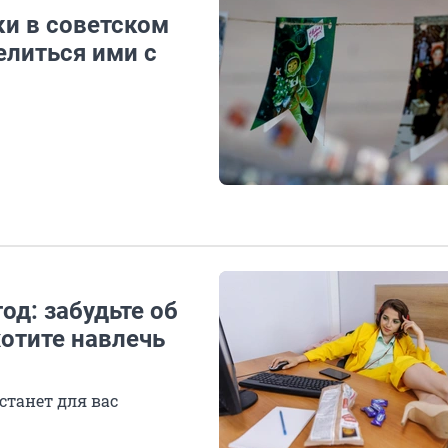
и в советском
елиться ими с
од: забудьте об
хотите навлечь
станет для вас