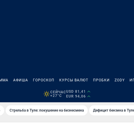
АММА
АФИША
ГОРОСКОП
КУРСЫ ВАЛЮТ
ПРОБКИ
ZODY
И
USD 81,41
СЕЙЧАС
+27°C
EUR 94,06
6
Стрельба в Туле: покушение на бизнесмена
Дефицит бензина в Тул