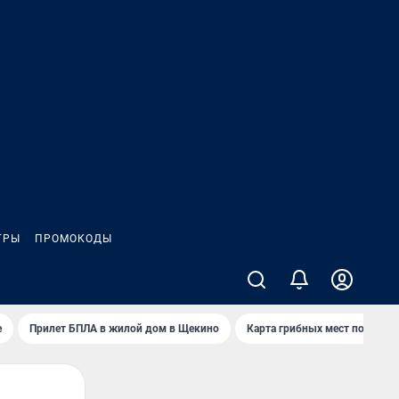
ГРЫ
ПРОМОКОДЫ
е
Прилет БПЛА в жилой дом в Щекино
Карта грибных мест под Туло