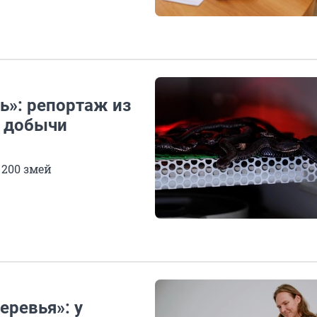
»: репортаж из
а добычи
 200 змей
еревья»: у