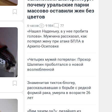
почему уральские парни
массово оставили жен без
цветов
6 часов
9 984
77
«Нашел Наденьку, а у нее пробита
голова». Мужчина рассказал, как
потерял жену при атаке БПЛА в
Архипо-Осиповке
«Четырех мужей потеряла»: Прохор
Шаляпин проболтался о новой
возлюбленной
Знаменитая тикток-блогер,
рассказывавшая о борьбе с редкой
формой рака, умерла в возрасте 26
лет
«Вам зачем он?»: дизайнер из