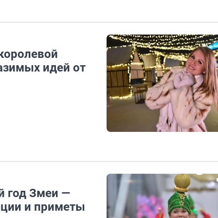
королевой
азимых идей от
й год Змеи —
диции и приметы