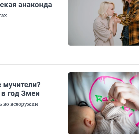
ская анаконда
тах
 мучители?
 в год Змеи
ь во всеоружии