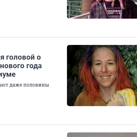
я головой о
 нового года
иуме
вают даже половины