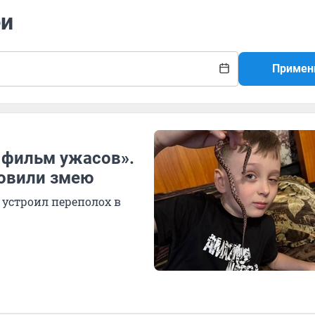
еи
Примен
 фильм ужасов».
овили змею
 устроил переполох в