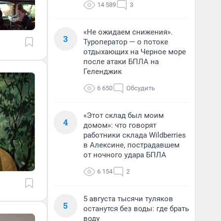
14 589
3
«Не ожидаем снижения».
3
Туроператор — о потоке
отдыхающих на Черное море
после атаки БПЛА на
Геленджик
6 650
Обсудить
«Этот склад был моим
4
домом»: что говорят
работники склада Wildberries
в Алексине, пострадавшем
от ночного удара БПЛА
6 154
2
5 августа тысячи туляков
5
останутся без воды: где брать
воду