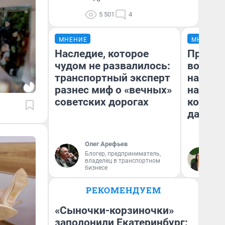
5 501
4
МНЕНИЕ
МНЕНИЕ
Наследие, которое
Продаш
чудом не развалилось:
возьмут
транспортный эксперт
нам го
разнес миф о «вечных»
налого
советских дорогах
коснет
даже р
Олег Арефьев
Блогер, предприниматель,
Ан
владелец в транспортном
бизнесе
РЕКОМЕНДУЕМ
«Сыночки-корзиночки»
заполонили Екатеринбург: