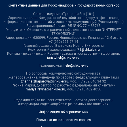
Контактные данные для Роскомнадзора и государственных органов
Сетевое издание «Тула онлайн» (18+)
Зарегистрировано Федеральной службой по надзору в сфере связи,
информационных технологий и массовых коммуникаций (Роскомнадзор)
Регистрационный номер ЭЛ № ФС 77 – 88765
Учредитель: Общество с ограниченной ответственностью "ИНТЕРНЕТ
ТЕХНОЛОГИИ"
Адрес редакции: 630099, Россия, Новосибирск, ул. Ленина, д. 12, 6 этаж,
+7 (910) 551-57-14
Главный редактор: Булгакова Ирина Викторовна
Электронный адрес редакции:
71@shkulev.ru
Контактные данные для Роскомнадзора и государственных органов:
juristchel@shkulev.ru
.
Техподдержка:
help@shkulev.ru
По вопросам коммерческого сотрудничества:
Жапарова Жанна, менеджер по работе с федеральными клиентами
zhanna.zhaparova@shkulev.ru
, моб. + 7 982 640 34 32
Ревина Мария, директор по работе с федеральными клиентами
mariya.revina@shkulev.ru
, моб. +7 910 402 4056
Редакция сайта не несет ответственности за достоверность
информации, содержащейся в рекламных объявлениях.
Информация об ограничениях
Политика использования cookies