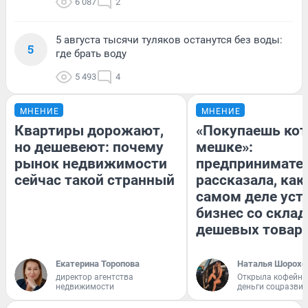
6 087
2
5 августа тысячи туляков останутся без воды:
5
где брать воду
5 493
4
МНЕНИЕ
МНЕНИЕ
Квартиры дорожают,
«Покупаешь кот
но дешевеют: почему
мешке»:
рынок недвижимости
предпринимате
сейчас такой странный
рассказала, как
самом деле уст
бизнес со скла
дешевых товар
Екатерина Торопова
Наталья Шорохо
директор агентства
Открыла кофейну
недвижимости
деньги соцразви