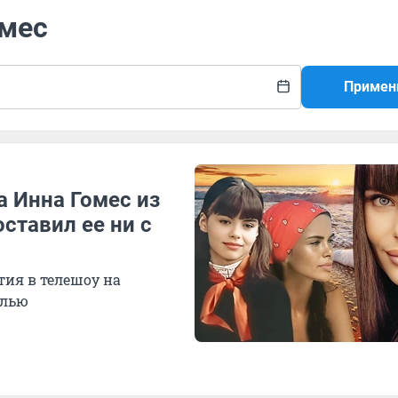
омес
Примен
а Инна Гомес из
ставил ее ни с
тия в телешоу на
елью