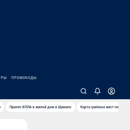
ГРЫ
ПРОМОКОДЫ
е
Прилет БПЛА в жилой дом в Щекино
Карта грибных мест под Туло