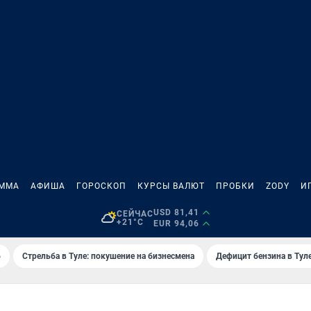
АММА
АФИША
ГОРОСКОП
КУРСЫ ВАЛЮТ
ПРОБКИ
ZODY
И
USD 81,41
СЕЙЧАС
+21°C
EUR 94,06
6
Стрельба в Туле: покушение на бизнесмена
Дефицит бензина в Тул