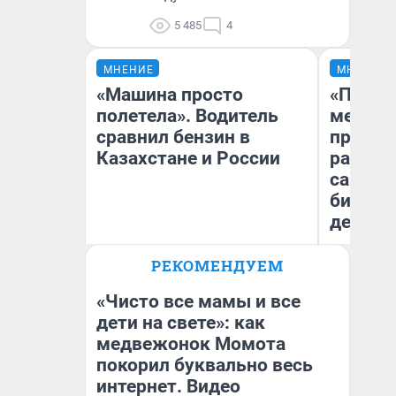
5 485
4
МНЕНИЕ
МНЕНИЕ
«Машина просто
«Покуп
полетела». Водитель
мешке»
сравнил бензин в
предпр
Казахстане и России
рассказ
самом 
бизнес
дешевы
РЕКОМЕНДУЕМ
На
Анатолий Кузнецов
От
де
«Чисто все мамы и все
дети на свете»: как
медвежонок Момота
покорил буквально весь
интернет. Видео