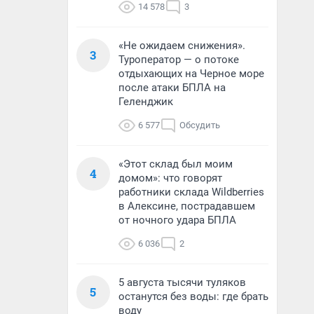
14 578
3
«Не ожидаем снижения».
3
Туроператор — о потоке
отдыхающих на Черное море
после атаки БПЛА на
Геленджик
6 577
Обсудить
«Этот склад был моим
4
домом»: что говорят
работники склада Wildberries
в Алексине, пострадавшем
от ночного удара БПЛА
6 036
2
5 августа тысячи туляков
5
останутся без воды: где брать
воду