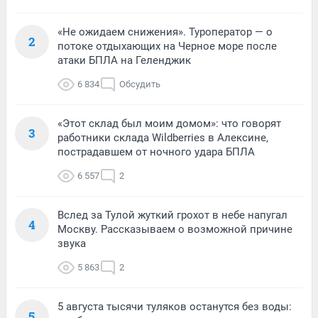
«Не ожидаем снижения». Туроператор — о
2
потоке отдыхающих на Черное море после
атаки БПЛА на Геленджик
6 834
Обсудить
«Этот склад был моим домом»: что говорят
3
работники склада Wildberries в Алексине,
пострадавшем от ночного удара БПЛА
6 557
2
Вслед за Тулой жуткий грохот в небе напугал
4
Москву. Рассказываем о возможной причине
звука
5 863
2
5 августа тысячи туляков останутся без воды:
5