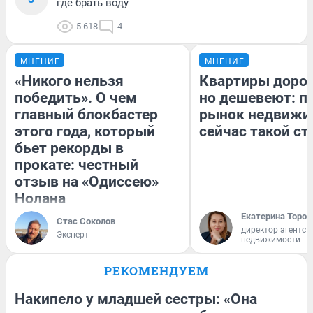
где брать воду
5 618
4
МНЕНИЕ
МНЕНИЕ
«Никого нельзя
Квартиры доро
победить». О чем
но дешевеют: п
главный блокбастер
рынок недвижи
этого года, который
сейчас такой с
бьет рекорды в
прокате: честный
отзыв на «Одиссею»
Нолана
Екатерина Тороп
Стас Соколов
директор агентст
Эксперт
недвижимости
РЕКОМЕНДУЕМ
Накипело у младшей сестры: «Она