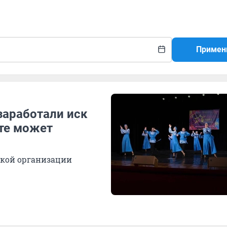
Примен
заработали иск
сте может
ской организации