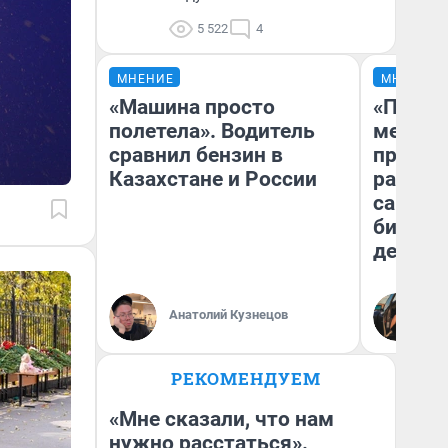
5 522
4
МНЕНИЕ
МНЕНИЕ
«Машина просто
«Покуп
полетела». Водитель
мешке»
сравнил бензин в
предпр
Казахстане и России
рассказ
самом 
бизнес
дешевы
На
Анатолий Кузнецов
От
де
РЕКОМЕНДУЕМ
«Мне сказали, что нам
нужно расстаться».