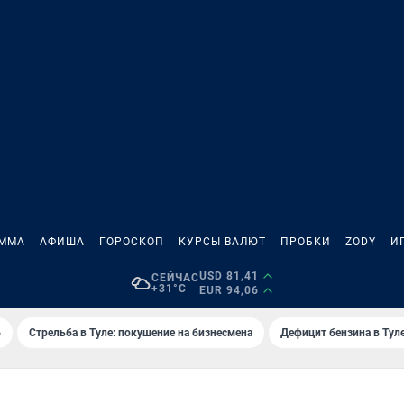
АММА
АФИША
ГОРОСКОП
КУРСЫ ВАЛЮТ
ПРОБКИ
ZODY
И
USD 81,41
СЕЙЧАС
+31°C
EUR 94,06
6
Стрельба в Туле: покушение на бизнесмена
Дефицит бензина в Тул