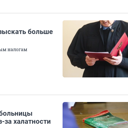
взыскать больше
ным налогам
 больницы
-за халатности