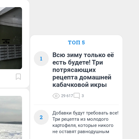
ТОП 5
Всю зиму только её
1
есть будете! Три
потрясающих
рецепта домашней
кабачковой икры
29 617
3
Добавки будут требовать все!
2
Три рецепта из молодого
картофеля, которые никого
не оставят равнодушным