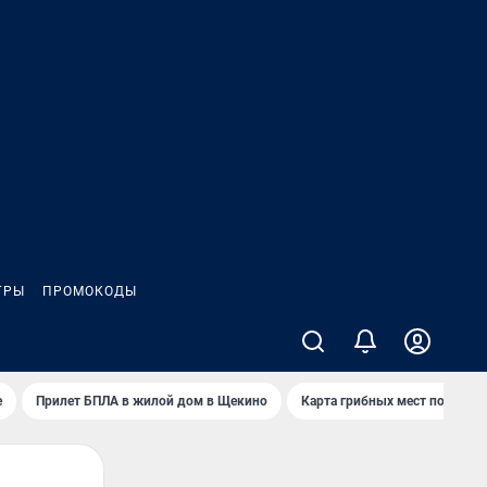
ГРЫ
ПРОМОКОДЫ
е
Прилет БПЛА в жилой дом в Щекино
Карта грибных мест под Туло