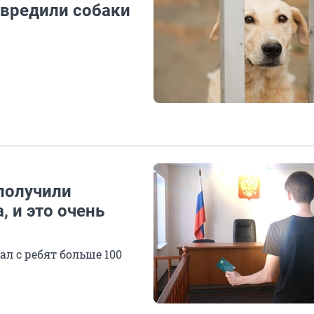
овредили собаки
получили
, и это очень
л с ребят больше 100