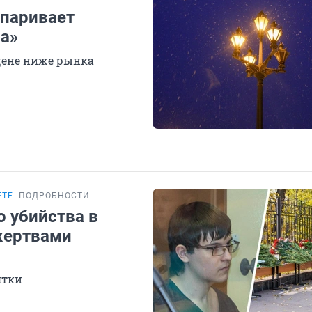
спаривает
ла»
цене ниже рынка
ЕТЕ
ПОДРОБНОСТИ
о убийства в
жертвами
ятки