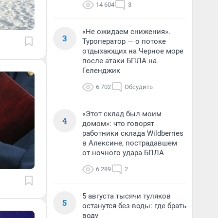
14 604
3
«Не ожидаем снижения».
3
Туроператор — о потоке
отдыхающих на Черное море
после атаки БПЛА на
Геленджик
6 702
Обсудить
«Этот склад был моим
4
домом»: что говорят
работники склада Wildberries
в Алексине, пострадавшем
от ночного удара БПЛА
6 289
2
5 августа тысячи туляков
5
останутся без воды: где брать
воду