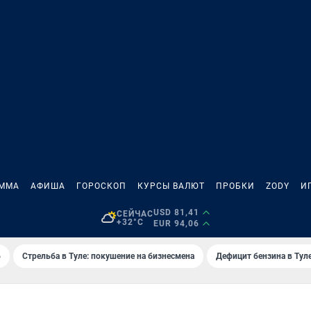
АММА
АФИША
ГОРОСКОП
КУРСЫ ВАЛЮТ
ПРОБКИ
ZODY
И
USD 81,41
СЕЙЧАС
+32°C
EUR 94,06
6
Стрельба в Туле: покушение на бизнесмена
Дефицит бензина в Тул