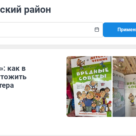
зский район
Примен
: как в
чтожить
тера