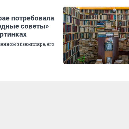
рае потребовала
редные советы»
артинках
венном экземпляре, его