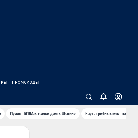
ГРЫ
ПРОМОКОДЫ
е
Прилет БПЛА в жилой дом в Щекино
Карта грибных мест под Туло