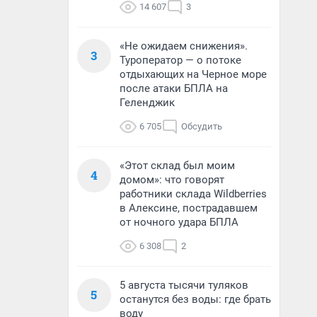
14 607
3
«Не ожидаем снижения».
3
Туроператор — о потоке
отдыхающих на Черное море
после атаки БПЛА на
Геленджик
6 705
Обсудить
«Этот склад был моим
4
домом»: что говорят
работники склада Wildberries
в Алексине, пострадавшем
от ночного удара БПЛА
6 308
2
5 августа тысячи туляков
5
останутся без воды: где брать
воду