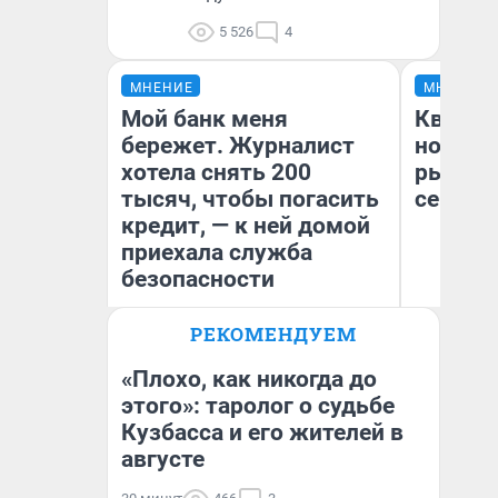
5 526
4
МНЕНИЕ
МНЕНИЕ
Мой банк меня
Кварти
бережет. Журналист
но деш
хотела снять 200
рынок 
тысяч, чтобы погасить
сейчас
кредит, — к ней домой
приехала служба
безопасности
РЕКОМЕНДУЕМ
Ек
Ксения Владимирская
ди
Автор мнения
не
«Плохо, как никогда до
этого»: таролог о судьбе
Кузбасса и его жителей в
августе