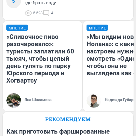
5
где брать воду
5 528
4
МНЕНИЕ
МНЕНИЕ
«Сливочное пиво
«Мы видим нов
разочаровало»:
Нолана»: с каки
туристы заплатили 60
настроем нужн
тысяч, чтобы целый
смотреть «Одис
день гулять по парку
чтобы она не
Юрского периода и
выглядела как 
Хогвартсу
Яна Шаламова
Надежда Губарь
РЕКОМЕНДУЕМ
Как приготовить фаршированные