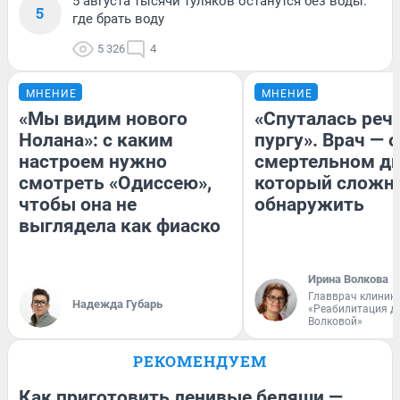
5 августа тысячи туляков останутся без воды:
5
где брать воду
5 326
4
МНЕНИЕ
МНЕНИЕ
«Мы видим нового
«Спуталась речь
Нолана»: с каким
пургу». Врач — о
настроем нужно
смертельном ди
смотреть «Одиссею»,
который сложн
чтобы она не
обнаружить
выглядела как фиаско
Ирина Волкова
Главврач клиник
Надежда Губарь
«Реабилитация д
Волковой»
РЕКОМЕНДУЕМ
Как приготовить ленивые беляши —