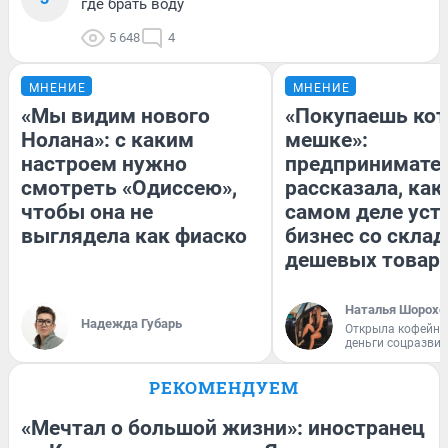
где брать воду
5 648
4
МНЕНИЕ
МНЕНИЕ
«Мы видим нового
«Покупаешь кот
Нолана»: с каким
мешке»:
настроем нужно
предпринимате
смотреть «Одиссею»,
рассказала, как
чтобы она не
самом деле уст
выглядела как фиаско
бизнес со скла
дешевых товар
Наталья Шорохо
Надежда Губарь
Открыла кофейну
деньги соцразви
РЕКОМЕНДУЕМ
«Мечтал о большой жизни»: иностранец