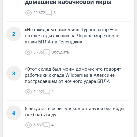
домашней кабачковой икры
29 672
3
«Не ожидаем снижения». Туроператор — о
2
потоке отдыхающих на Черное море после
атаки БПЛА на Геленджик
6 785
Обсудить
«Этот склад был моим домом»: что говорят
3
работники склада Wildberries в Алексине,
пострадавшем от ночного удара БПЛА
6 492
2
5 августа тысячи туляков останутся без воды:
4
где брать воду
5 587
4