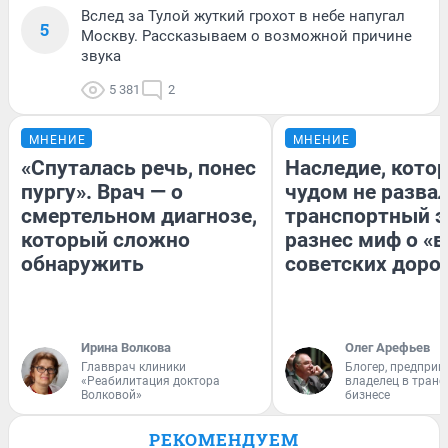
Вслед за Тулой жуткий грохот в небе напугал
5
Москву. Рассказываем о возможной причине
звука
5 381
2
МНЕНИЕ
МНЕНИЕ
«Спуталась речь, понес
Наследие, кото
пургу». Врач — о
чудом не разва
смертельном диагнозе,
транспортный э
который сложно
разнес миф о «
обнаружить
советских доро
Ирина Волкова
Олег Арефьев
Главврач клиники
Блогер, предприн
«Реабилитация доктора
владелец в тран
Волковой»
бизнесе
РЕКОМЕНДУЕМ