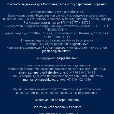
Контактные данные для Роскомнадзора и государственных органов
Сетевое издание «Тула онлайн» (18+)
Зарегистрировано Федеральной службой по надзору в сфере связи,
информационных технологий и массовых коммуникаций (Роскомнадзор)
Регистрационный номер ЭЛ № ФС 77 – 88765
Учредитель: Общество с ограниченной ответственностью "ИНТЕРНЕТ
ТЕХНОЛОГИИ"
Адрес редакции: 630099, Россия, Новосибирск, ул. Ленина, д. 12, 6 этаж,
+7 (910) 551-57-14
Главный редактор: Булгакова Ирина Викторовна
Электронный адрес редакции:
71@shkulev.ru
Контактные данные для Роскомнадзора и государственных органов:
juristchel@shkulev.ru
.
Техподдержка:
help@shkulev.ru
По вопросам коммерческого сотрудничества:
Жапарова Жанна, менеджер по работе с федеральными клиентами
zhanna.zhaparova@shkulev.ru
, моб. + 7 982 640 34 32
Ревина Мария, директор по работе с федеральными клиентами
mariya.revina@shkulev.ru
, моб. +7 910 402 4056
Редакция сайта не несет ответственности за достоверность
информации, содержащейся в рекламных объявлениях.
Информация об ограничениях
Политика использования cookies