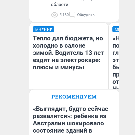
области
5 180
Обсудить
МНЕНИЕ
МНЕНИЕ
Тепло для бюджета, но
«Никог
холодно в салоне
победи
зимой. Водитель 13 лет
главны
ездит на электрокаре:
этого г
плюсы и минусы
бьет р
прокат
отзыв 
Нолана
РЕКОМЕНДУЕМ
Ст
Денис Дедюхин
Эк
«Выглядит, будто сейчас
развалится»: ребенка из
Австралии шокировало
состояние зданий в