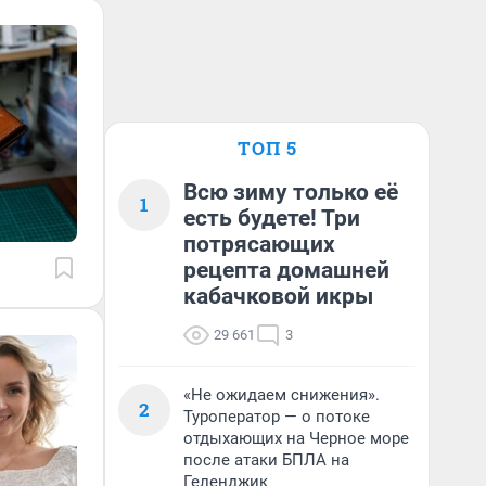
ТОП 5
Всю зиму только её
1
есть будете! Три
потрясающих
рецепта домашней
кабачковой икры
29 661
3
«Не ожидаем снижения».
2
Туроператор — о потоке
отдыхающих на Черное море
после атаки БПЛА на
Геленджик