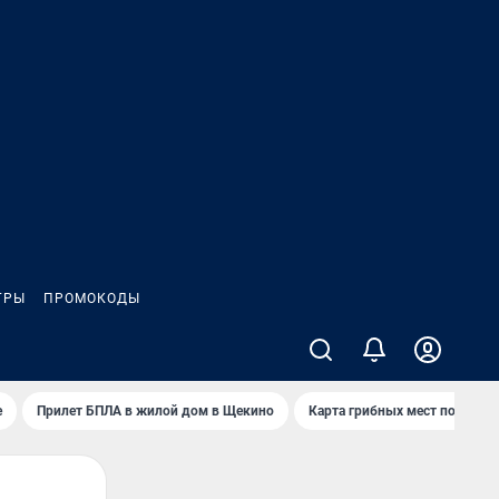
ГРЫ
ПРОМОКОДЫ
е
Прилет БПЛА в жилой дом в Щекино
Карта грибных мест под Туло