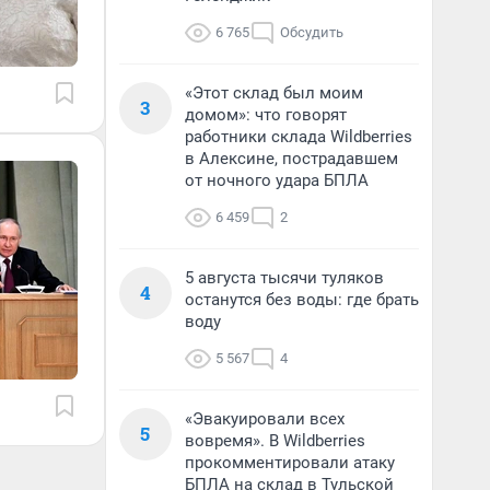
6 765
Обсудить
«Этот склад был моим
3
домом»: что говорят
работники склада Wildberries
в Алексине, пострадавшем
от ночного удара БПЛА
6 459
2
5 августа тысячи туляков
4
останутся без воды: где брать
воду
5 567
4
«Эвакуировали всех
5
вовремя». В Wildberries
прокомментировали атаку
БПЛА на склад в Тульской