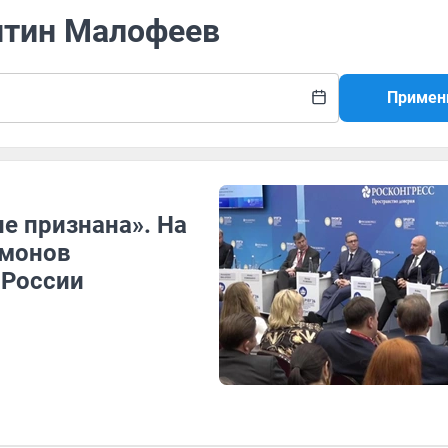
антин Малофеев
Примен
не признана». На
имонов
 России