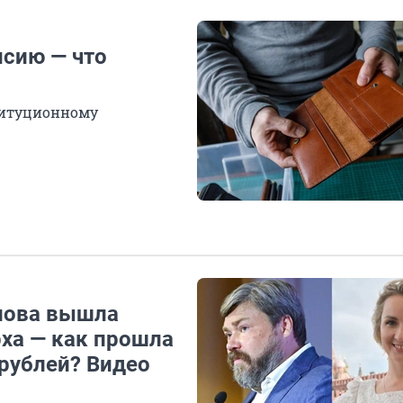
нсию — что
ституционному
лова вышла
рха — как прошла
 рублей? Видео