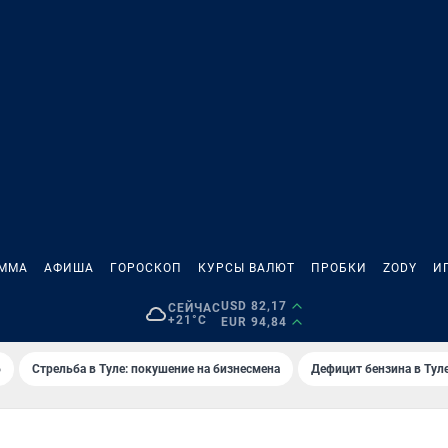
АММА
АФИША
ГОРОСКОП
КУРСЫ ВАЛЮТ
ПРОБКИ
ZODY
И
USD 82,17
СЕЙЧАС
+21°C
EUR 94,84
6
Стрельба в Туле: покушение на бизнесмена
Дефицит бензина в Тул