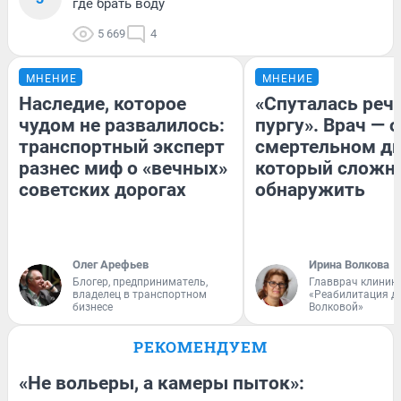
где брать воду
5 669
4
МНЕНИЕ
МНЕНИЕ
Наследие, которое
«Спуталась речь
чудом не развалилось:
пургу». Врач — о
транспортный эксперт
смертельном ди
разнес миф о «вечных»
который сложн
советских дорогах
обнаружить
Олег Арефьев
Ирина Волкова
Блогер, предприниматель,
Главврач клиник
владелец в транспортном
«Реабилитация д
бизнесе
Волковой»
РЕКОМЕНДУЕМ
«Не вольеры, а камеры пыток»: