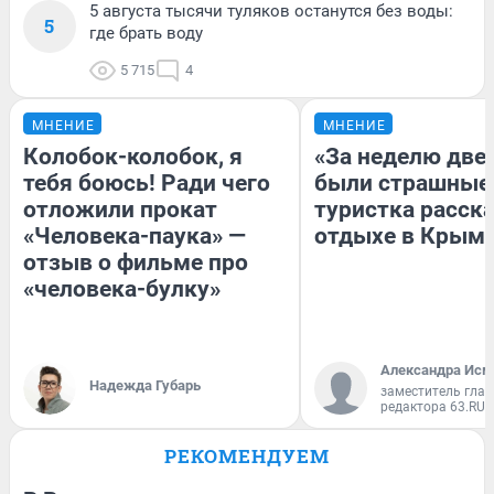
5 августа тысячи туляков останутся без воды:
5
где брать воду
5 715
4
МНЕНИЕ
МНЕНИЕ
Колобок-колобок, я
«За неделю две
тебя боюсь! Ради чего
были страшные
отложили прокат
туристка расска
«Человека-паука» —
отдыхе в Крым
отзыв о фильме про
«человека-булку»
Александра Исм
Надежда Губарь
заместитель глав
редактора 63.RU
РЕКОМЕНДУЕМ