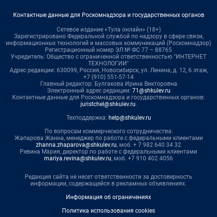
Контактные данные для Роскомнадзора и государственных органов
Сетевое издание «Тула онлайн» (18+)
Зарегистрировано Федеральной службой по надзору в сфере связи,
информационных технологий и массовых коммуникаций (Роскомнадзор)
Регистрационный номер ЭЛ № ФС 77 – 88765
Учредитель: Общество с ограниченной ответственностью "ИНТЕРНЕТ
ТЕХНОЛОГИИ"
Адрес редакции: 630099, Россия, Новосибирск, ул. Ленина, д. 12, 6 этаж,
+7 (910) 551-57-14
Главный редактор: Булгакова Ирина Викторовна
Электронный адрес редакции:
71@shkulev.ru
Контактные данные для Роскомнадзора и государственных органов:
juristchel@shkulev.ru
.
Техподдержка:
help@shkulev.ru
По вопросам коммерческого сотрудничества:
Жапарова Жанна, менеджер по работе с федеральными клиентами
zhanna.zhaparova@shkulev.ru
, моб. + 7 982 640 34 32
Ревина Мария, директор по работе с федеральными клиентами
mariya.revina@shkulev.ru
, моб. +7 910 402 4056
Редакция сайта не несет ответственности за достоверность
информации, содержащейся в рекламных объявлениях.
Информация об ограничениях
Политика использования cookies