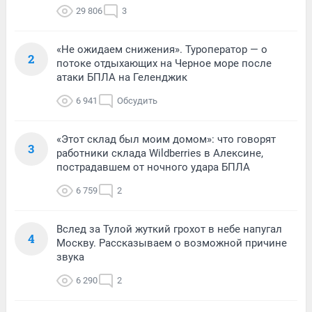
29 806
3
«Не ожидаем снижения». Туроператор — о
2
потоке отдыхающих на Черное море после
атаки БПЛА на Геленджик
6 941
Обсудить
«Этот склад был моим домом»: что говорят
3
работники склада Wildberries в Алексине,
пострадавшем от ночного удара БПЛА
6 759
2
Вслед за Тулой жуткий грохот в небе напугал
4
Москву. Рассказываем о возможной причине
звука
6 290
2