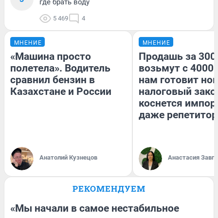
где брать воду
5 469
4
МНЕНИЕ
МНЕНИЕ
«Машина просто
Продашь за 3000
полетела». Водитель
возьмут с 4000.
сравнил бензин в
нам готовит но
Казахстане и России
налоговый зако
коснется импор
даже репетитор
Анатолий Кузнецов
Анастасия Завг
РЕКОМЕНДУЕМ
«Мы начали в самое нестабильное