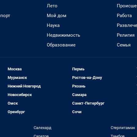
Лето
Происше
спорт
Мой дом
Работа
Наука
Развлеч
Недвижимость
Религия
Образование
Семья
Москва
Пермь
Мурманск
Ростов-на-Дону
Нижний Новгород
Рязань
Новосибирск
Самара
Омск
Санкт-Петербург
Оренбург
Сочи
Салехард
Стерлитамак
Саратов
Тамбов