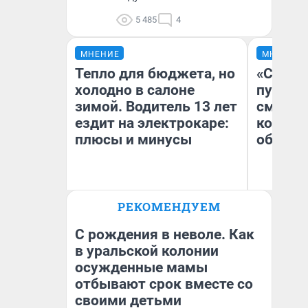
5 485
4
МНЕНИЕ
МНЕНИЕ
Тепло для бюджета, но
«Спутал
холодно в салоне
пургу».
зимой. Водитель 13 лет
смерте
ездит на электрокаре:
которы
плюсы и минусы
обнару
Ир
РЕКОМЕНДУЕМ
Гл
Денис Дедюхин
«Р
Во
С рождения в неволе. Как
в уральской колонии
осужденные мамы
отбывают срок вместе со
своими детьми