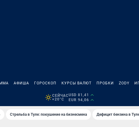
АММА
АФИША
ГОРОСКОП
КУРСЫ ВАЛЮТ
ПРОБКИ
ZODY
И
USD 81,41
СЕЙЧАС
+20°C
EUR 94,06
6
Стрельба в Туле: покушение на бизнесмена
Дефицит бензина в Тул