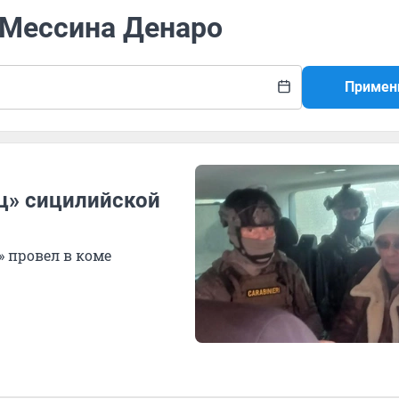
 Мессина Денаро
Примен
ц» сицилийской
» провел в коме