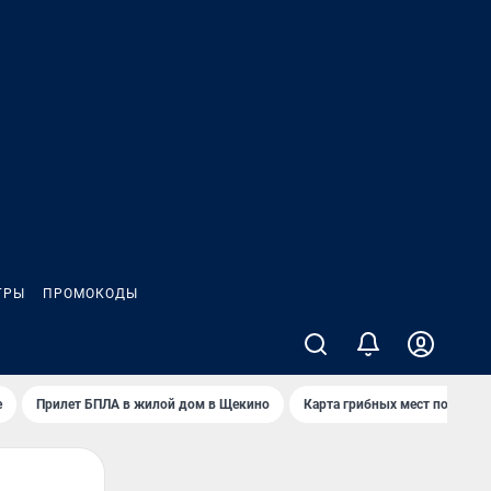
ГРЫ
ПРОМОКОДЫ
е
Прилет БПЛА в жилой дом в Щекино
Карта грибных мест под Туло