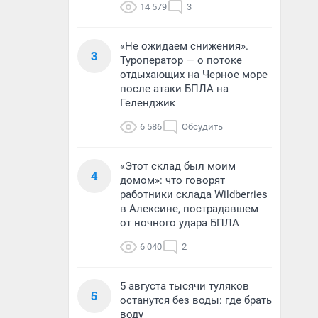
14 579
3
«Не ожидаем снижения».
3
Туроператор — о потоке
отдыхающих на Черное море
после атаки БПЛА на
Геленджик
6 586
Обсудить
«Этот склад был моим
4
домом»: что говорят
работники склада Wildberries
в Алексине, пострадавшем
от ночного удара БПЛА
6 040
2
5 августа тысячи туляков
5
останутся без воды: где брать
воду