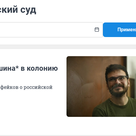
ский суд
Примен
шина* в колонию
фейков о российской