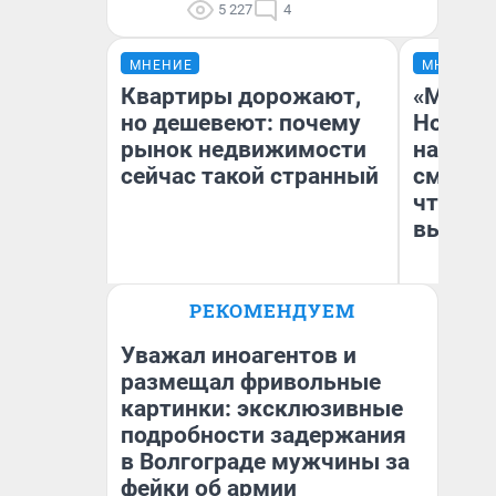
5 227
4
МНЕНИЕ
МНЕНИЕ
Квартиры дорожают,
«Мы ви
но дешевеют: почему
Нолана
рынок недвижимости
настро
сейчас такой странный
смотре
чтобы 
выгляд
РЕКОМЕНДУЕМ
Екатерина Торопова
На
директор агентства
недвижимости
Уважал иноагентов и
размещал фривольные
картинки: эксклюзивные
подробности задержания
в Волгограде мужчины за
фейки об армии