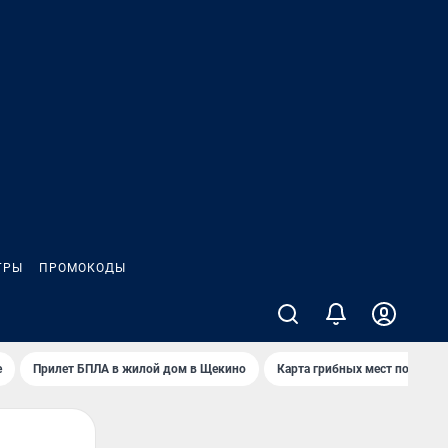
ГРЫ
ПРОМОКОДЫ
е
Прилет БПЛА в жилой дом в Щекино
Карта грибных мест под Туло