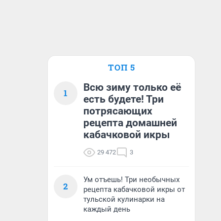
ТОП 5
Всю зиму только её
1
есть будете! Три
потрясающих
рецепта домашней
кабачковой икры
29 472
3
Ум отъешь! Три необычных
2
рецепта кабачковой икры от
тульской кулинарки на
каждый день