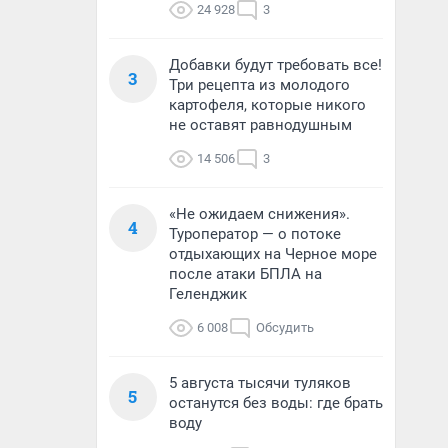
24 928
3
Добавки будут требовать все!
3
Три рецепта из молодого
картофеля, которые никого
не оставят равнодушным
14 506
3
«Не ожидаем снижения».
4
Туроператор — о потоке
отдыхающих на Черное море
после атаки БПЛА на
Геленджик
6 008
Обсудить
5 августа тысячи туляков
5
останутся без воды: где брать
воду