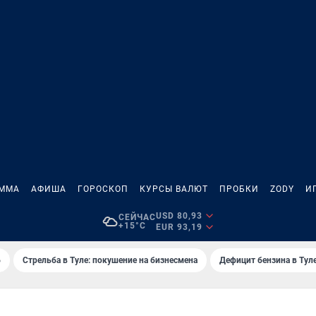
АММА
АФИША
ГОРОСКОП
КУРСЫ ВАЛЮТ
ПРОБКИ
ZODY
И
USD 80,93
СЕЙЧАС
+15°C
EUR 93,19
6
Стрельба в Туле: покушение на бизнесмена
Дефицит бензина в Тул