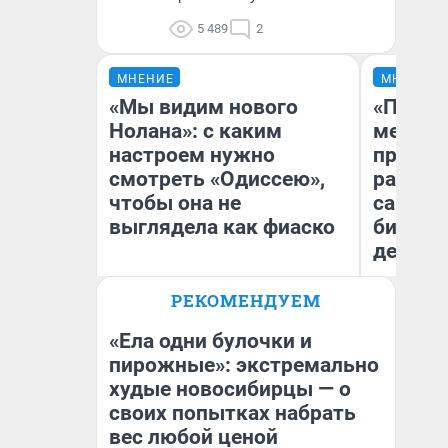
5 489
2
МНЕНИЕ
МНЕНИЕ
«Мы видим нового
«Покуп
Нолана»: с каким
мешке»
настроем нужно
предпр
смотреть «Одиссею»,
рассказ
чтобы она не
самом 
выглядела как фиаско
бизнес
дешевы
РЕКОМЕНДУЕМ
На
Надежда Губарь
От
де
«Ела одни булочки и
пирожные»: экстремально
худые новосибирцы — о
своих попытках набрать
вес любой ценой