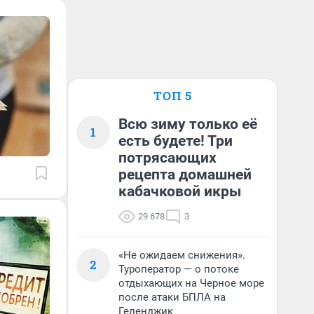
ТОП 5
Всю зиму только её
1
есть будете! Три
потрясающих
рецепта домашней
кабачковой икры
29 678
3
«Не ожидаем снижения».
2
Туроператор — о потоке
отдыхающих на Черное море
после атаки БПЛА на
Геленджик