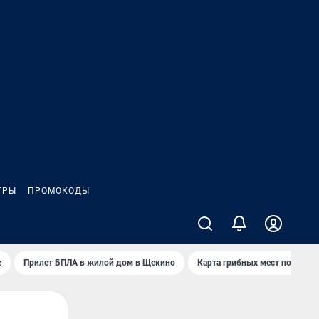
ГРЫ
ПРОМОКОДЫ
е
Прилет БПЛА в жилой дом в Щекино
Карта грибных мест под Туло