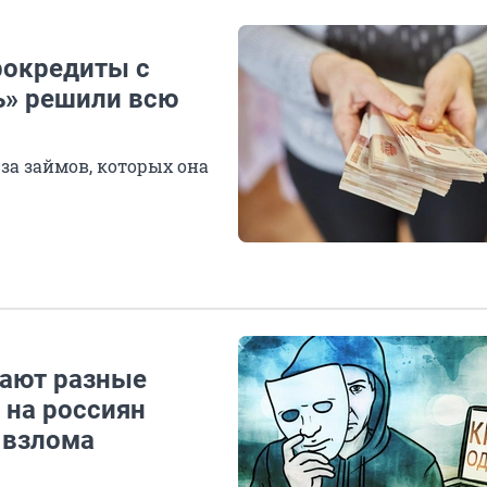
рокредиты с
ь» решили всю
за займов, которых она
щают разные
 на россиян
 взлома