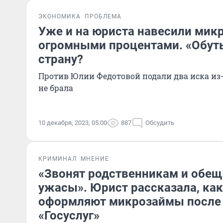
ЭКОНОМИКА
ПРОБЛЕМА
Уже и на юриста навесили мик
огромными процентами. «Обут
страну?
Против Юлии Федотовой подали два иска из-
не брала
10 декабря, 2023, 05:00
887
Обсудить
КРИМИНАЛ
МНЕНИЕ
«Звонят родственникам и обе
ужасы». Юрист рассказала, как
оформляют микрозаймы после
«Госуслуг»