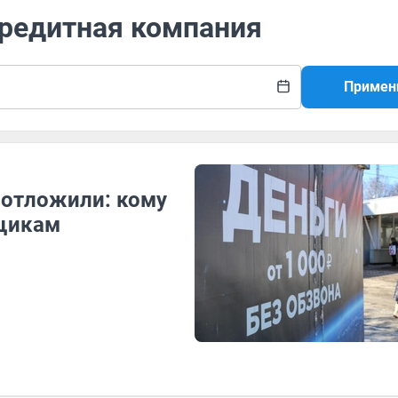
кредитная компания
Примен
 отложили: кому
мщикам