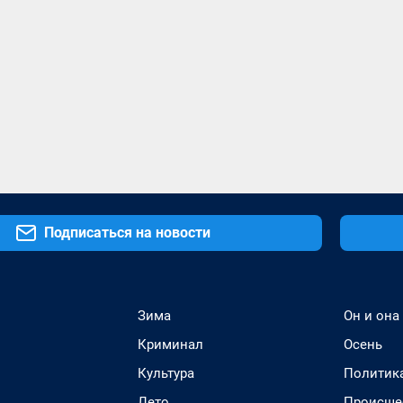
Подписаться на новости
Зима
Он и она
Криминал
Осень
Культура
Политик
Лето
Происше