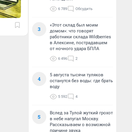
6 789
Обсудить
«Этот склад был моим
3
домом»: что говорят
работники склада Wildberries
в Алексине, пострадавшем
от ночного удара БПЛА
6 496
2
5 августа тысячи туляков
4
останутся без воды: где брать
воду
5 592
4
Вслед за Тулой жуткий грохот
5
в небе напугал Москву.
Рассказываем о возможной
причине звука