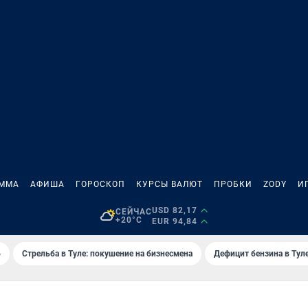
АММА
АФИША
ГОРОСКОП
КУРСЫ ВАЛЮТ
ПРОБКИ
ZODY
И
USD 82,17
СЕЙЧАС
+20°C
EUR 94,84
6
Стрельба в Туле: покушение на бизнесмена
Дефицит бензина в Тул