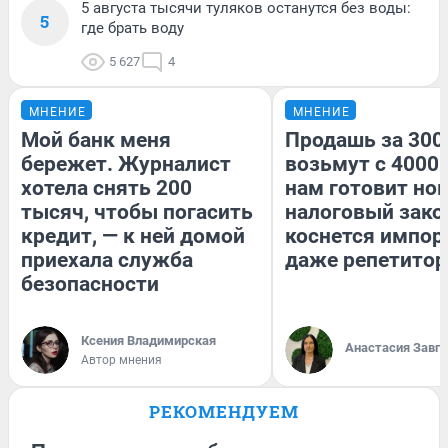
5 августа тысячи туляков останутся без воды:
5
где брать воду
5 627
4
МНЕНИЕ
МНЕНИЕ
Мой банк меня
Продашь за 3000
бережет. Журналист
возьмут с 4000.
хотела снять 200
нам готовит но
тысяч, чтобы погасить
налоговый зако
кредит, — к ней домой
коснется импор
приехала служба
даже репетитор
безопасности
Ксения Владимирская
Анастасия Завг
Автор мнения
РЕКОМЕНДУЕМ