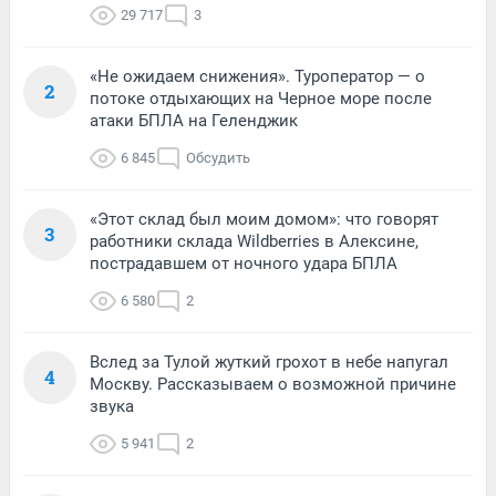
29 717
3
«Не ожидаем снижения». Туроператор — о
2
потоке отдыхающих на Черное море после
атаки БПЛА на Геленджик
6 845
Обсудить
«Этот склад был моим домом»: что говорят
3
работники склада Wildberries в Алексине,
пострадавшем от ночного удара БПЛА
6 580
2
Вслед за Тулой жуткий грохот в небе напугал
4
Москву. Рассказываем о возможной причине
звука
5 941
2