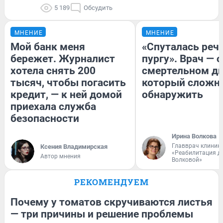
5 189
Обсудить
МНЕНИЕ
МНЕНИЕ
Мой банк меня
«Спуталась речь
бережет. Журналист
пургу». Врач — о
хотела снять 200
смертельном ди
тысяч, чтобы погасить
который сложн
кредит, — к ней домой
обнаружить
приехала служба
безопасности
Ирина Волкова
Главврач клиник
Ксения Владимирская
«Реабилитация д
Автор мнения
Волковой»
РЕКОМЕНДУЕМ
Почему у томатов скручиваются листья
— три причины и решение проблемы