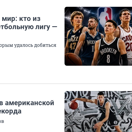
 мир: кто из
етбольную лигу —
торым удалось добиться
 в американской
екорда
ов