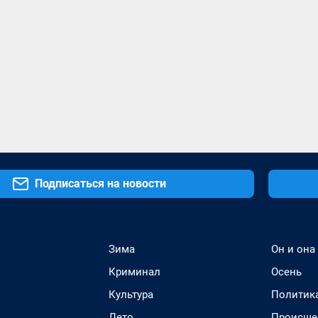
Подписаться на новости
Зима
Он и она
Криминал
Осень
Культура
Политик
Лето
Происше