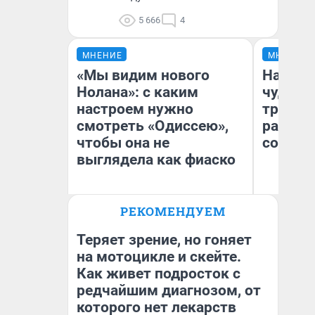
5 666
4
МНЕНИЕ
МНЕНИЕ
«Мы видим нового
Наслед
Нолана»: с каким
чудом 
настроем нужно
трансп
смотреть «Одиссею»,
разнес
чтобы она не
советс
выглядела как фиаско
Ол
РЕКОМЕНДУЕМ
Бл
Надежда Губарь
вл
би
Теряет зрение, но гоняет
на мотоцикле и скейте.
Как живет подросток с
редчайшим диагнозом, от
которого нет лекарств