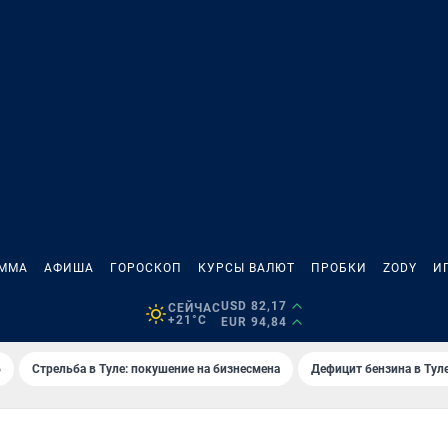
АММА
АФИША
ГОРОСКОП
КУРСЫ ВАЛЮТ
ПРОБКИ
ZODY
И
USD 82,17
СЕЙЧАС
+21°C
EUR 94,84
6
Стрельба в Туле: покушение на бизнесмена
Дефицит бензина в Тул