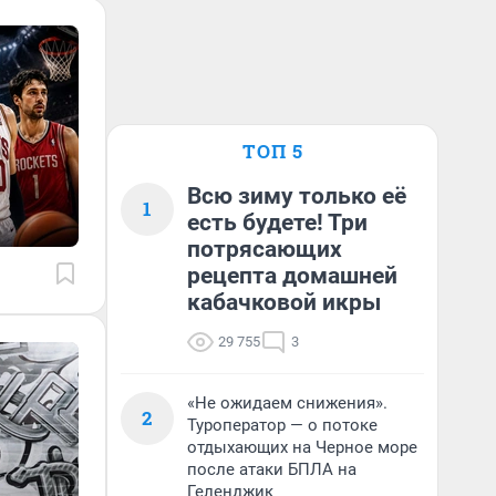
ТОП 5
Всю зиму только её
1
есть будете! Три
потрясающих
рецепта домашней
кабачковой икры
29 755
3
«Не ожидаем снижения».
2
Туроператор — о потоке
отдыхающих на Черное море
после атаки БПЛА на
Геленджик