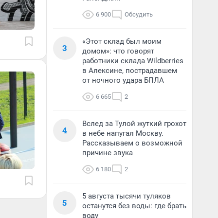
6 900
Обсудить
«Этот склад был моим
3
домом»: что говорят
работники склада Wildberries
в Алексине, пострадавшем
от ночного удара БПЛА
6 665
2
Вслед за Тулой жуткий грохот
4
в небе напугал Москву.
Рассказываем о возможной
причине звука
6 180
2
5 августа тысячи туляков
5
останутся без воды: где брать
воду