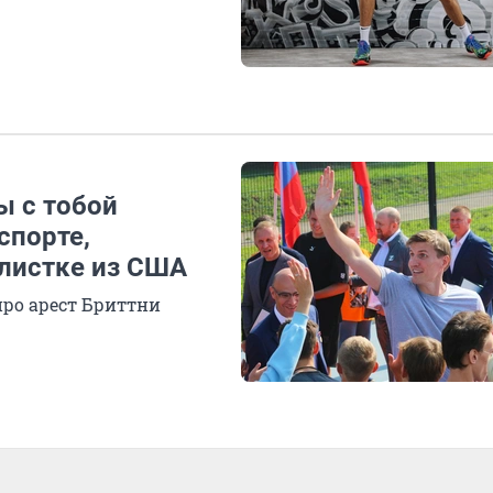
ы с тобой
спорте,
олистке из США
про арест Бриттни