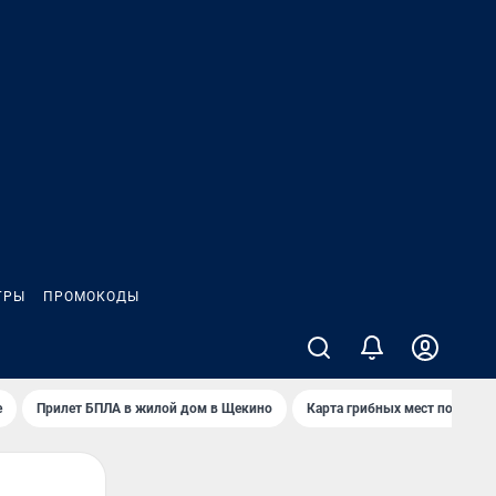
ГРЫ
ПРОМОКОДЫ
е
Прилет БПЛА в жилой дом в Щекино
Карта грибных мест под Туло