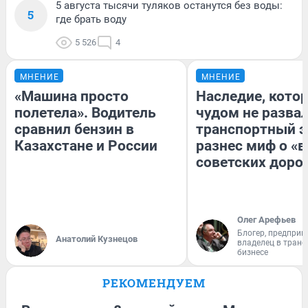
5 августа тысячи туляков останутся без воды:
5
где брать воду
5 526
4
МНЕНИЕ
МНЕНИЕ
«Машина просто
Наследие, кото
полетела». Водитель
чудом не разва
сравнил бензин в
транспортный э
Казахстане и России
разнес миф о «
советских доро
Олег Арефьев
Блогер, предприн
Анатолий Кузнецов
владелец в тран
бизнесе
РЕКОМЕНДУЕМ