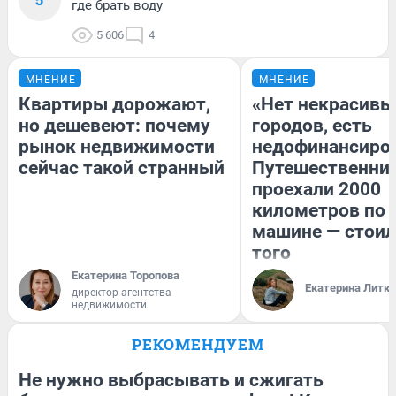
где брать воду
5 606
4
МНЕНИЕ
МНЕНИЕ
Квартиры дорожают,
«Нет некрасивы
но дешевеют: почему
городов, есть
рынок недвижимости
недофинансиро
сейчас такой странный
Путешественни
проехали 2000
километров по 
машине — стоил
того
Екатерина Торопова
Екатерина Литк
директор агентства
недвижимости
РЕКОМЕНДУЕМ
Не нужно выбрасывать и сжигать