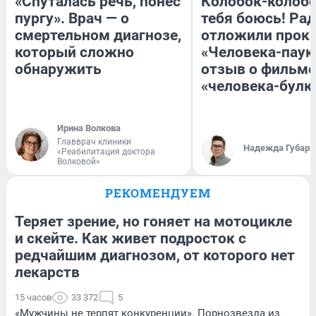
«Спуталась речь, понес
Колобок-колобо
пургу». Врач — о
тебя боюсь! Рад
смертельном диагнозе,
отложили прок
который сложно
«Человека-паук
обнаружить
отзыв о фильме
«человека-булк
Ирина Волкова
Главврач клиники
Надежда Губарь
«Реабилитация доктора
Волковой»
РЕКОМЕНДУЕМ
Теряет зрение, но гоняет на мотоцикле
и скейте. Как живет подросток с
редчайшим диагнозом, от которого нет
лекарств
15 часов
33 372
5
«Мужчины не терпят конкуренции». Порнозвезда из