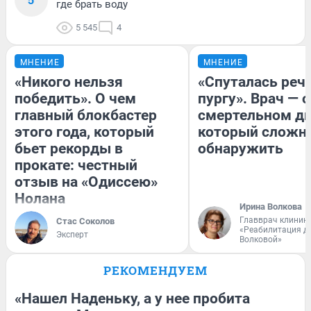
где брать воду
5 545
4
МНЕНИЕ
МНЕНИЕ
«Никого нельзя
«Спуталась речь
победить». О чем
пургу». Врач — о
главный блокбастер
смертельном ди
этого года, который
который сложн
бьет рекорды в
обнаружить
прокате: честный
отзыв на «Одиссею»
Нолана
Ирина Волкова
Главврач клиник
Стас Соколов
«Реабилитация д
Эксперт
Волковой»
РЕКОМЕНДУЕМ
«Нашел Наденьку, а у нее пробита