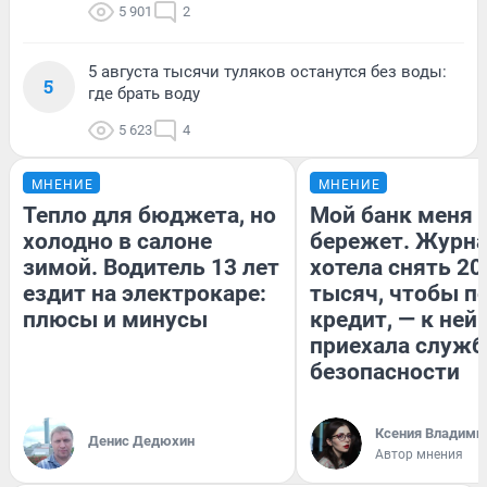
5 901
2
5 августа тысячи туляков останутся без воды:
5
где брать воду
5 623
4
МНЕНИЕ
МНЕНИЕ
Тепло для бюджета, но
Мой банк меня
холодно в салоне
бережет. Журн
зимой. Водитель 13 лет
хотела снять 20
ездит на электрокаре:
тысяч, чтобы п
плюсы и минусы
кредит, — к ней
приехала служб
безопасности
Ксения Владими
Денис Дедюхин
Автор мнения