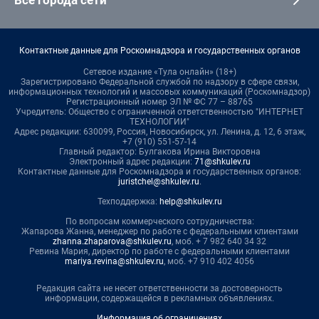
Все города сети
Контактные данные для Роскомнадзора и государственных органов
Сетевое издание «Тула онлайн» (18+)
Зарегистрировано Федеральной службой по надзору в сфере связи,
информационных технологий и массовых коммуникаций (Роскомнадзор)
Регистрационный номер ЭЛ № ФС 77 – 88765
Учредитель: Общество с ограниченной ответственностью "ИНТЕРНЕТ
ТЕХНОЛОГИИ"
Адрес редакции: 630099, Россия, Новосибирск, ул. Ленина, д. 12, 6 этаж,
+7 (910) 551-57-14
Главный редактор: Булгакова Ирина Викторовна
Электронный адрес редакции:
71@shkulev.ru
Контактные данные для Роскомнадзора и государственных органов:
juristchel@shkulev.ru
.
Техподдержка:
help@shkulev.ru
По вопросам коммерческого сотрудничества:
Жапарова Жанна, менеджер по работе с федеральными клиентами
zhanna.zhaparova@shkulev.ru
, моб. + 7 982 640 34 32
Ревина Мария, директор по работе с федеральными клиентами
mariya.revina@shkulev.ru
, моб. +7 910 402 4056
Редакция сайта не несет ответственности за достоверность
информации, содержащейся в рекламных объявлениях.
Информация об ограничениях