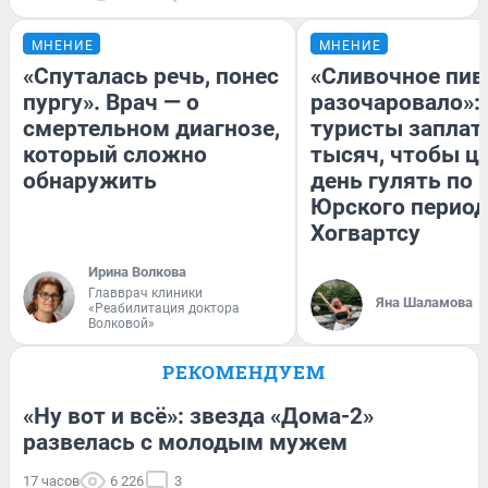
МНЕНИЕ
МНЕНИЕ
«Спуталась речь, понес
«Сливочное пив
пургу». Врач — о
разочаровало»:
смертельном диагнозе,
туристы заплат
который сложно
тысяч, чтобы ц
обнаружить
день гулять по 
Юрского период
Хогвартсу
Ирина Волкова
Главврач клиники
Яна Шаламова
«Реабилитация доктора
Волковой»
РЕКОМЕНДУЕМ
«Ну вот и всё»: звезда «Дома-2»
развелась с молодым мужем
17 часов
6 226
3