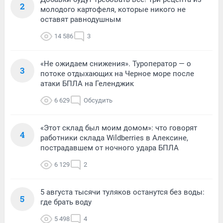
2
молодого картофеля, которые никого не
оставят равнодушным
14 586
3
«Не ожидаем снижения». Туроператор — о
3
потоке отдыхающих на Черное море после
атаки БПЛА на Геленджик
6 629
Обсудить
«Этот склад был моим домом»: что говорят
4
работники склада Wildberries в Алексине,
пострадавшем от ночного удара БПЛА
6 129
2
5 августа тысячи туляков останутся без воды:
5
где брать воду
5 498
4