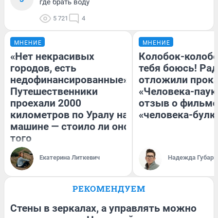
где брать воду
5 721
4
МНЕНИЕ
МНЕНИЕ
«Нет некрасивых
Колобок-колобо
городов, есть
тебя боюсь! Рад
недофинансированные».
отложили прок
Путешественники
«Человека-паук
проехали 2000
отзыв о фильме
километров по Уралу на
«человека-булк
машине — стоило ли оно
того
Екатерина Литкевич
Надежда Губарь
РЕКОМЕНДУЕМ
Стены в зеркалах, а управлять можно