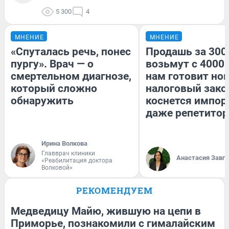
5 300
4
МНЕНИЕ
МНЕНИЕ
«Спуталась речь, понес
Продашь за 3000
пургу». Врач — о
возьмут с 4000.
смертельном диагнозе,
нам готовит но
который сложно
налоговый зако
обнаружить
коснется импор
даже репетитор
Ирина Волкова
Главврач клиники
Анастасия Завг
«Реабилитация доктора
Волковой»
РЕКОМЕНДУЕМ
Медведицу Майю, жившую на цепи в
Приморье, познакомили с гималайским